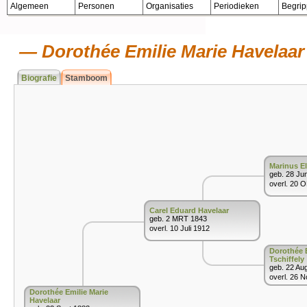
Algemeen
Personen
Organisaties
Periodieken
Begri
Dorothée Emilie Marie Havelaar
Biografie
Stamboom
Marinus El
geb. 28 Ju
overl. 20 
Carel Eduard Havelaar
geb. 2 MRT 1843
overl. 10 Juli 1912
Dorothée E
Tschiffely
geb. 22 Au
overl. 26 
Dorothée Emilie Marie
Havelaar