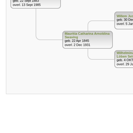
geb. 22 Sept 1883
overl. 13 Sept 1985
Willem Ju
geb. 30 De
overl. 5 Ja
Mauritia Catharina Arnoldina
Swaving
geb. 22 Apr 1845
overl. 2 Dec 1931
Wilhelmin
Löben Sel
geb. 4 OK
overl. 29 J