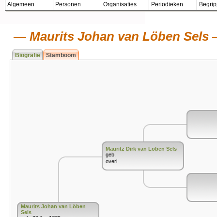
Algemeen
Personen
Organisaties
Periodieken
Begri
Maurits Johan van Löben Sels
Biografie
Stamboom
Mauritz Dirk van Löben Sels
geb.
overl.
Maurits Johan van Löben
Sels