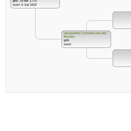
geb. 29 Apr 1770
overl. 6 Juli 1819
Jacqueline Cornelia van der
Muelen
geb.
overl.