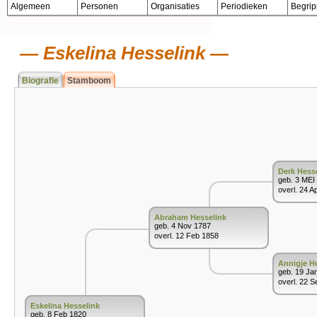
Algemeen
Personen
Organisaties
Periodieken
Begri
Eskelina Hesselink
Biografie
Stamboom
Derk Hess
geb. 3 MEI
overl. 24 A
Abraham Hesselink
geb. 4 Nov 1787
overl. 12 Feb 1858
Annigje H
geb. 19 Ja
overl. 22 S
Eskelina Hesselink
geb. 8 Feb 1820