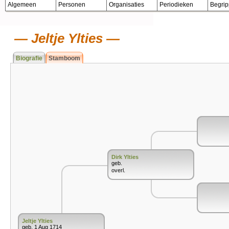
Algemeen
Personen
Organisaties
Periodieken
Begri
Jeltje Ylties
Biografie
Stamboom
Dirk Ylties
geb.
overl.
Jeltje Ylties
geb. 1 Aug 1714