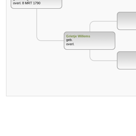
overl. 8 MRT 1790
Grietje Willems
geb.
overl.