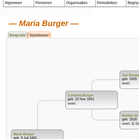
Algemeen
Personen
Organisaties
Periodieken
Begri
Maria Burger
Biografie
Stamboom
Jan Burge
geb. 1826
overl.
Cornelis Burger
geb. 22 Nov 1851
overl.
Neeltje de
geb. 1828
overl. 11 D
Maria Burger
geb. 9 Juli 1881