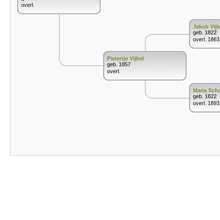
overl.
Jakob Vijb
geb. 1822
overl. 1863
Pietertje Vijbel
geb. 1857
overl.
Maria Sch
geb. 1822
overl. 1893