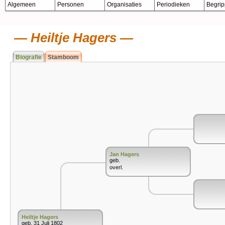
Algemeen
Personen
Organisaties
Periodieken
Begri
Heiltje Hagers
Biografie
Stamboom
Jan Hagers
geb.
overl.
Heiltje Hagers
geb. 31 Juli 1802