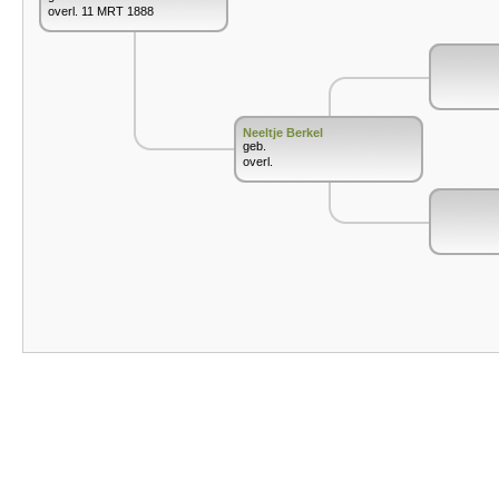
overl. 11 MRT 1888
Neeltje Berkel
geb.
overl.