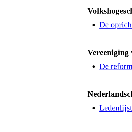
Volkshogesc
De oprich
Vereeniging
De refor
Nederlandsc
Ledenlijs