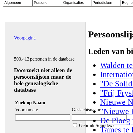
Algemeen
Personen
Organisaties
Periodieken
Begri
Persoonslij
Voorpagina
Leden van bi
500,413
personen in de database
Walden t
Doorzoekt niet alleen de
Internati
persoonslijsten maar de
"De Solid
hele genealogische
database
"Frij Frys
Nieuwe N
Zoek op Naam
"Nieuwe 
Voornamen:
Geslachtsnaam:
De Ploeg 
Gebruik Soundex?
Tames te