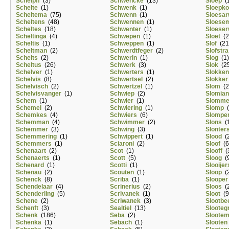
Schelpff
(3)
Schwencke
(13)
Sloep
(1
Schelte
(1)
Schwenk
(1)
Sloepk
Scheltema
(75)
Schwenn
(1)
Sloesa
Scheltens
(48)
Schwennen
(1)
Sloese
Scheltes
(18)
Schwenter
(1)
Sloeser
Scheltinga
(4)
Schwepen
(1)
Sloet
(2
Scheltis
(1)
Schweppen
(1)
Slof
(21
Scheltman
(2)
Schwerdtfeger
(2)
Slofstra
Schelts
(2)
Schwerin
(1)
Slog
(1)
Scheltus
(26)
Schwerk
(3)
Slok
(25
Schelver
(1)
Schwerters
(1)
Slokken
Schelvis
(8)
Schwertsel
(2)
Slokker
Schelvisch
(2)
Schwertzel
(1)
Slom
(2
Schelvisvanger
(1)
Schwiep
(2)
Slomia
Schem
(1)
Schwier
(1)
Slomme
Schemel
(2)
Schwiering
(1)
Slomp
(
Schemkes
(4)
Schwiers
(6)
Slomper
Schemman
(4)
Schwimmer
(2)
Slons
(1
Schemmer
(3)
Schwing
(3)
Slonter
Schemmering
(1)
Schwippert
(1)
Slood
(2
Schemmers
(1)
Sciaroni
(2)
Sloof
(6
Schenaart
(2)
Scot
(1)
Slooff
(
Schenaerts
(1)
Scott
(5)
Sloog
(9
Schenard
(1)
Scotti
(1)
Slooijer
Schenau
(2)
Scouten
(1)
Sloop
(2
Schenck
(8)
Scriba
(1)
Slooper
Schendelaar
(4)
Scrinerius
(2)
Sloos
(2
Schenderling
(5)
Scrivanek
(1)
Sloot
(9
Schene
(2)
Scriwanek
(3)
Slootbe
Schenft
(3)
Sealtiel
(13)
Slooteg
Schenk
(186)
Seba
(2)
Sloote
Schenka
(1)
Sebach
(1)
Slooten