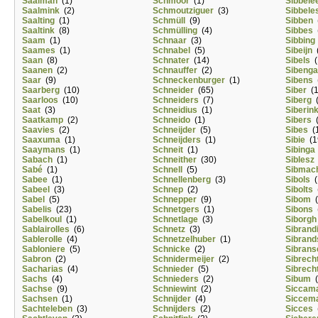
Saalman
(1)
Schmoor
(1)
Sibbele
Saalmink
(2)
Schmoutziguer
(3)
Sibbele
Saalting
(1)
Schmüll
(9)
Sibben
(
Saaltink
(8)
Schmülling
(4)
Sibbes
(
Saam
(1)
Schnaar
(3)
Sibbing
Saames
(1)
Schnabel
(5)
Sibeijn
(
Saan
(8)
Schnater
(14)
Sibels
(
Saanen
(2)
Schnauffer
(2)
Sibenga
Saar
(9)
Schneckenburger
(1)
Sibens
(
Saarberg
(10)
Schneider
(65)
Siber
(1
Saarloos
(10)
Schneiders
(7)
Siberg
(
Saat
(3)
Schneidius
(1)
Siberin
Saatkamp
(2)
Schneido
(1)
Sibers
(
Saavies
(2)
Schneijder
(5)
Sibes
(1
Saaxuma
(1)
Schneijders
(1)
Sibie
(1
Saaymans
(1)
Schneit
(1)
Sibinga
Sabach
(1)
Schneither
(30)
Siblesz
Sabé
(1)
Schnell
(5)
Sibmac
Sabee
(1)
Schnellenberg
(3)
Sibols
(
Sabeel
(3)
Schnep
(2)
Sibolts
(
Sabel
(5)
Schnepper
(9)
Sibom
(
Sabelis
(23)
Schnetgers
(1)
Sibons
(
Sabelkoul
(1)
Schnetlage
(3)
Siborgh
Sablairolles
(6)
Schnetz
(3)
Sibrand
Sablerolle
(4)
Schnetzelhuber
(1)
Sibrand
Sabloniere
(5)
Schnicke
(2)
Sibrans
Sabron
(2)
Schnidermeijer
(2)
Sibrech
Sacharias
(4)
Schnieder
(5)
Sibrech
Sachs
(4)
Schnieders
(2)
Sibum
(
Sachse
(9)
Schniewint
(2)
Siccam
Sachsen
(1)
Schnijder
(4)
Siccem
Sachteleben
(3)
Schnijders
(2)
Sicces
(