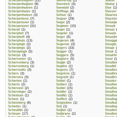
Scherpenhuijsen
(12)
Seevering
(1)
Sluizer
(
Scherpenhuijzen
(9)
Seevinck
(3)
Slump
(
Scherpenhuisen
(1)
Seewald
(2)
Slus
(1)
Scherpenhuize
(1)
Seffinga
(4)
Slusser
Scherpenhuizen
(3)
Sefour
(1)
Sluurm
Scherpenisse
(7)
Segaar
(29)
Sluysk
Scherpenseel
(1)
Segal
(2)
Smaaije
Scherpenzeel
(31)
Segboer
(15)
Smaak
Scherpf
(1)
Segel
(1)
Smaal
(
Scherphof
(7)
Segeler
(1)
Smaale
Scherphoff
(4)
Seger
(5)
Smaali
Scherphuis
(13)
Segeren
(4)
Smagg
Scherpingh
(2)
Segerius
(3)
Smagte
Scherpings
(2)
Segers
(33)
Smaje
(
Scherppingh
(5)
Segger
(1)
Smak
(
Scherps
(3)
Seggers
(5)
Smakfe
Scherremer
(1)
Seghers
(5)
Smal
(1
Scherrenberg
(3)
Segijn
(2)
Smalbe
Scherrenburg
(1)
Seglins
(1)
Smalbil
Scherrewitz
(3)
Segstro
(7)
Smalbr
Schers
(3)
Segstroo
(1)
Smalbr
Scherstra
(3)
Segveld
(1)
Smalbr
Scherten
(1)
Seibel
(1)
Smalen
Scherts
(2)
Seibert
(1)
Smalhe
Scherveel
(2)
Seidel
(15)
Smalhe
Scherzinger
(2)
Seidler
(1)
Smalhor
Schetman
(1)
Seidlitz
(1)
Smalho
Schets
(1)
Seiffert
(2)
Smaling
Schetsberg
(6)
Seignobos
(1)
Smalka
Schetter
(1)
Seij
(1)
Smalle
Scheublin
(1)
Seijbel
(1)
Smalle
Scheuer
(17)
Seijbrans
(2)
Smallen