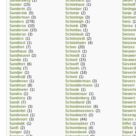
Sandenberg
(1)
Schonhard
(2)
Sietes
(
Sander
(15)
Schönhaus
(1)
Siethoff
Sanderin
(1)
Schonian
(1)
Sietinga
Sanderink
(5)
Schonie
(2)
Sietje
(1
Sanderman
(3)
Schoninga
(3)
Sietma
Sanders
(278)
Schöningh
(1)
Siets
(1
Sanderse
(10)
Schonk
(29)
Sietse
(
Sanderson
(15)
Schonlau
(1)
Sietse
Sanderus
(3)
Schönlaub
(2)
Sietses
Sanderz
(1)
Schönstedt
(2)
Sietsm
Sandford
(1)
Schönthaler
(4)
Sietze
Sandfort
(7)
Schoo
(20)
Sietzes
Sandhaus
(5)
Schoock
(1)
Sieuwe
Sandheuvel
(2)
Schoodt
(1)
Sieuwer
Sandie
(1)
Schoof
(15)
Sieuwe
Sandifort
(6)
Schooff
(3)
Sieveki
Sandig
(7)
Schoofs
(7)
Sieverd
Sandjer
(1)
Schook
(18)
Sieveri
Sandkuijl
(3)
School
(1)
Sieveri
Sandleven
(1)
Schoolderman
(3)
Sievers
Sandman
(8)
Schooldermans
(1)
Sievert
Sandmeier
(1)
Schoole
(1)
Sievert
Sandra
(1)
Schoolenaar
(1)
Siewers
Sandstra
(3)
Schoolenberg
(3)
Siewert
Sandt
(7)
Schoolland
(3)
Siewert
Sandveer
(3)
Schoolmeester
(6)
Siewert
Sandvliet
(1)
Schoolmeesters
(2)
Siewert
Sandvoord
(1)
Schoolwerth
(2)
Siezeng
Sandvoort
(3)
Schoon
(44)
Siezes
(
Sandwijk
(1)
Schoonakker
(7)
Siffel
(1
Sanft
(2)
Schoonbeeg
(4)
Siffels
(
Sanger
(11)
Schoonbeek
(32)
Sigaar
(