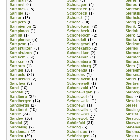
Samman
(3)
Schön
(3)
Sieren
(
Sammel
(2)
Schonagen
(4)
Sieres
(
Sammes
(15)
Schonbach
(3)
Sierevel
Samnio
(1)
Schönbeck
(1)
Sierhuij
Samot
(13)
Schonck
(1)
Sierhui
Sampers
(6)
Schone
(10)
Sierig
(
Sampiemon
(1)
Schonebaum
(3)
Sierik
(
Sampimon
(1)
Schonebeek
(1)
Sierink
Sampit
(1)
Schoneboom
(2)
Sierk
(1
Samplonius
(5)
Schonefelt
(1)
Sierks
(
Sampzon
(2)
Schonegevel
(9)
Sierks
Samshuijzen
(3)
Schonekamp
(2)
Sierles
Samshuizen
(1)
Schonekker
(2)
Sierma
Samsom
(14)
Schoneman
(4)
Siermo
Samson
(72)
Schonenberg
(6)
Sieroop
Samstra
(1)
Schonenburg
(3)
Siers
(1
Samuel
(18)
Schonenga
(1)
Sierse
Samuels
(36)
Schonens
(1)
Siersm
Samuelson
(2)
Schonenveld
(3)
Sierts
(
Sanches
(3)
Schonerwalt
(1)
Siertse
Sand
(10)
Schoneveld
(22)
Siertsm
Sandall
(2)
Schonewagen
(3)
Siervog
Sandberg
(37)
Schonewel
(1)
Sies
(8)
Sandbergen
(14)
Schonewelle
(1)
Sieseli
Sandbergh
(2)
Schonewil
(1)
Sieses
(
Sandbrink
(10)
Schonewille
(54)
Siesling
Sande
(24)
Schonewold
(1)
Siestra
Sandee
(10)
Schonewolt
(1)
Siestro
Sandel
(2)
Schönfeld
(31)
Sieswe
Sandeling
(2)
Schong
(6)
Sietem
Sandeman
(2)
Schonhage
(7)
Sieteng
Sanden
(39)
Schönhagen
(2)
Sieters