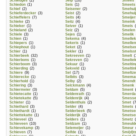
Schiedges
(2)
Seip
(10)
Smees
Schiedon
(1)
Seis
(1)
Smeets
Schief
(2)
Seisener
(2)
Smehui
Schieferdecker
(3)
Seist
(2)
Smehui
Schieffelers
(7)
Seits
(4)
Smeijer
Schieke
(2)
Seitz
(4)
Smeink
Schieker
(1)
Seiver
(1)
Smeis
(
Schieland
(2)
Seiz
(2)
Smelen
Schiele
(3)
Sejes
(1)
Smelik
(
Schien
(1)
Sekema
(4)
Smelle
Schiepers
(1)
Sekeris
(1)
Smellen
Schiephout
(1)
Seket
(2)
Smelse
Schier
(1)
Sekler
(1)
Smelsst
Schierbeek
(32)
Sekreeven
(1)
Smelt
(
Schierbons
(1)
Sekreven
(1)
Smelte
Schierboom
(3)
Sekuur
(1)
Smeltin
Schierding
(2)
Sekveld
(1)
Smeltin
Schiere
(9)
Sel
(17)
Smeltze
Schierecke
(1)
Selbits
(3)
Smema
Schierhold
(1)
Selby
(2)
Smendt
Schiering
(3)
Selckmann
(4)
Smenk
Schiermeier
(3)
Seldam
(5)
Sment
(
Schietecatte
(1)
Seldenrath
(1)
Smerda
Schietekatte
(5)
Seldenrijk
(4)
Smesse
Schieter
(1)
Seldenthuis
(2)
Smet
(7
Schiethard
(3)
Selder
(4)
Smets
(
Schiethardt
(1)
Selderbeek
(5)
Smetse
Schiettekatte
(1)
Selderijk
(2)
Smetse
Schieveel
(2)
Selders
(1)
Smetz
(
Schieveen
(10)
Seldzam
(1)
Smeuld
Schievekamp
(3)
Selemeijer
(1)
Smeur
(
Schieven
(7)
Selfde
(1)
Smi(d)t