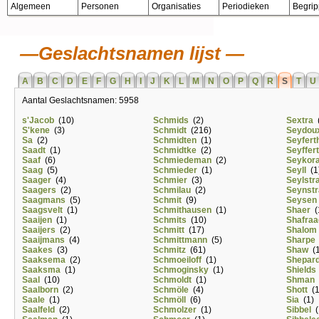
Algemeen
Personen
Organisaties
Periodieken
Begri
Geslachtsnamen lijst
A
B
C
D
E
F
G
H
I
J
K
L
M
N
O
P
Q
R
S
T
U
Aantal Geslachtsnamen: 5958
s'Jacob
(10)
Schmids
(2)
Sextra
(
S'kene
(3)
Schmidt
(216)
Seydou
Sa
(2)
Schmidten
(1)
Seyfert
Saadt
(1)
Schmidtke
(2)
Seyffert
Saaf
(6)
Schmiedeman
(2)
Seykor
Saag
(5)
Schmieder
(1)
Seyll
(1
Saager
(4)
Schmier
(3)
Seylstr
Saagers
(2)
Schmilau
(2)
Seynstr
Saagmans
(5)
Schmit
(9)
Seysen
Saagsvelt
(1)
Schmithausen
(1)
Shaer
(
Saaijen
(1)
Schmits
(10)
Shafraa
Saaijers
(2)
Schmitt
(17)
Shalom
Saaijmans
(4)
Schmittmann
(5)
Sharpe
Saakes
(3)
Schmitz
(61)
Shaw
(1
Saaksema
(2)
Schmoeiloff
(1)
Shepar
Saaksma
(1)
Schmoginsky
(1)
Shields
Saal
(10)
Schmoldt
(1)
Shman
Saalborn
(2)
Schmöle
(4)
Shott
(1
Saale
(1)
Schmöll
(6)
Sia
(1)
Saalfeld
(2)
Schmolzer
(1)
Sibbel
(