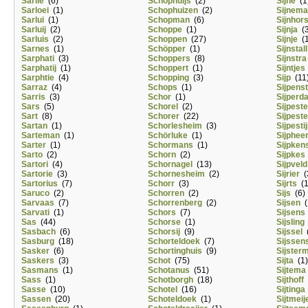
Sarlie
(6)
Schophuijs
(2)
Sijne
(1
Sarloei
(1)
Schophuizen
(2)
Sijnema
Sarlui
(1)
Schopman
(6)
Sijnhors
Sarluij
(2)
Schoppe
(1)
Sijnja
(3
Sarluis
(2)
Schoppen
(27)
Sijnje
(1
Sarnes
(1)
Schöpper
(1)
Sijnstall
Sarphati
(3)
Schoppers
(8)
Sijnstra
Sarphatij
(1)
Schoppert
(1)
Sijntjes
Sarphtie
(4)
Schopping
(3)
Sijp
(11
Sarraz
(4)
Schops
(1)
Sijpenst
Sarris
(3)
Schor
(1)
Sijperd
Sars
(5)
Schorel
(2)
Sijpeste
Sart
(8)
Schorer
(22)
Sijpeste
Sartan
(1)
Schorlesheim
(3)
Sijpesti
Sarteman
(1)
Schörluke
(1)
Sijphee
Sarter
(1)
Schormans
(1)
Sijpken
Sarto
(2)
Schorn
(2)
Sijpkes
Sartori
(4)
Schornagel
(13)
Sijpveld
Sartorie
(3)
Schornesheim
(2)
Sijrier
(
Sartorius
(7)
Schorr
(3)
Sijrts
(1
Saruco
(2)
Schorren
(2)
Sijs
(6)
Sarvaas
(7)
Schorrenberg
(2)
Sijsen
(
Sarvati
(1)
Schors
(7)
Sijsens
Sas
(44)
Schorse
(1)
Sijsling
Sasbach
(6)
Schorsij
(9)
Sijssel
(
Sasburg
(18)
Schorteldoek
(7)
Sijssen
Sasker
(6)
Schortinghuis
(9)
Sijster
Saskers
(3)
Schot
(75)
Sijta
(1)
Sasmans
(1)
Schotanus
(51)
Sijtema
Sass
(1)
Schotborgh
(18)
Sijthoff
Sasse
(10)
Schotel
(16)
Sijtinga
Sassen
(20)
Schoteldoek
(1)
Sijtmeij