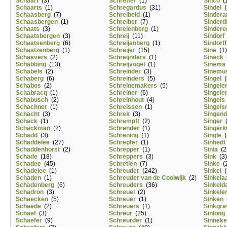
Schaart
(3)
Schreffer
(1)
Sinco
(1
Schaarts
(1)
Schregardus
(31)
Sindel
(
Schaasberg
(7)
Schreibeld
(1)
Sinder
Schaasbergen
(1)
Schreiber
(7)
Sinderdi
Schaats
(3)
Schreienberg
(1)
Sindere
Schaatsbergen
(3)
Schreij
(11)
Sindorf
Schaatsenberg
(6)
Schreijenberg
(1)
Sindorff
Schaatzenberg
(1)
Schreijer
(15)
Sine
(1)
Schaavers
(2)
Schreijnders
(1)
Sineck
(
Schabbing
(13)
Schreijvogel
(1)
Sinema
Schabels
(2)
Schreinder
(3)
Sinemu
Schaberg
(6)
Schreinders
(5)
Singel
(
Schabos
(2)
Schreinemakers
(5)
Singele
Schabracq
(1)
Schreiner
(6)
Singele
Schabusch
(2)
Schreinhout
(4)
Singels
Schachner
(1)
Schreissen
(1)
Singel
Schacht
(3)
Schrek
(3)
Singen
Schack
(1)
Schrempft
(2)
Singer
(
Schackman
(2)
Schrender
(1)
Singerli
Schadd
(3)
Schrening
(1)
Single
(
Schaddelee
(27)
Schrepfer
(1)
Sinhedt
Schaddenhorst
(2)
Schrepper
(1)
Sinia
(2
Schade
(18)
Schreppers
(3)
Sink
(3)
Schadee
(45)
Schretlen
(7)
Sinke
(2
Schadelee
(1)
Schreuder
(242)
Sinkel
(
Schaden
(1)
Schreuder van de Coolwijk
(2)
Sinkela
Schadenberg
(6)
Schreuders
(36)
Sinkel
Schadron
(3)
Schreuel
(2)
Sinkele
Schaecken
(5)
Schreuer
(1)
Sinken
(
Schaede
(2)
Schreuers
(1)
Sinkgra
Schaef
(3)
Schreur
(25)
Sinlong
Schaefer
(9)
Schreurder
(1)
Sinneke