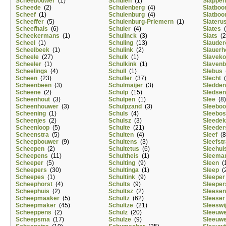
Scheebouwer
(1)
Schulen
(1)
Slappen
Scheede
(2)
Schulenberg
(4)
Slatbo
Scheef
(1)
Schulenburg
(4)
Slatboo
Scheeffer
(5)
Schulenburg-Priemern
(1)
Slateru
Scheefhals
(6)
Schuler
(4)
Slates
(
Scheekermans
(1)
Schulinck
(3)
Slats
(2
Scheel
(1)
Schuling
(13)
Slauder
Scheelbeek
(1)
Schulink
(2)
Slauerh
Scheele
(27)
Schulk
(1)
Slaveko
Scheeler
(1)
Schulkink
(1)
Slavenb
Scheelings
(4)
Schull
(1)
Slebus
(
Scheen
(23)
Schuller
(37)
Slecht
(
Scheenbeen
(3)
Schulmaijer
(3)
Sledde
Scheene
(2)
Schulp
(15)
Sledse
Scheenhout
(3)
Schulpen
(1)
Slee
(8)
Scheenhouwer
(3)
Schulpzand
(3)
Sleebo
Scheening
(1)
Schuls
(4)
Sleebos
Scheenjes
(2)
Schulsz
(3)
Sleede
Scheenloop
(5)
Schulte
(21)
Sleeder
Scheenstra
(5)
Schulten
(4)
Sleef
(8
Scheepbouwer
(9)
Schultens
(3)
Sleefst
Scheepen
(2)
Schultetus
(6)
Sleehui
Scheepens
(11)
Schultheis
(1)
Sleema
Scheeper
(5)
Schulting
(9)
Sleen
(1
Scheepers
(30)
Schultinga
(1)
Sleep
(2
Scheepes
(1)
Schultink
(9)
Sleeper
Scheephorst
(4)
Schults
(9)
Sleeper
Scheephuis
(2)
Schultsz
(2)
Sleesen
Scheepmaaker
(5)
Schultz
(62)
Sleeser
Scheepmaker
(45)
Schultze
(21)
Sleeswi
Scheeppens
(2)
Schulz
(20)
Sleeuw
Scheepsma
(17)
Schulze
(9)
Sleeuw