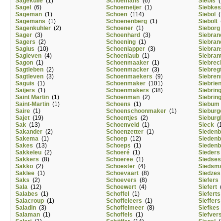
Sagekuile
(1)
Schoemans
(6)
Siebis
(
Sagel
(6)
Schoemeijer
(1)
Siebkes
Sageman
(1)
Schoen
(114)
Siebol
(
Sagemans
(1)
Schoenenberg
(1)
Siebolt
(
Sagenkuhler
(2)
Schoener
(1)
Sieborg
Sager
(3)
Schoenhard
(3)
Siebran
Sagers
(2)
Schoening
(1)
Siebran
Sagius
(10)
Schoenlapper
(3)
Siebran
Sagleven
(4)
Schoenlaub
(1)
Siebran
Sagon
(1)
Schoenmaaker
(1)
Siebrec
Sagtleben
(2)
Schoenmacker
(3)
Siebreg
Sagtleven
(3)
Schoenmaekers
(9)
Siebren
Saguis
(1)
Schoenmaker
(101)
Siebrie
Saijers
(1)
Schoenmakers
(38)
Siebrin
Saint Martin
(1)
Schoenman
(2)
Siebrin
Saint-Martin
(1)
Schoens
(1)
Siebum
Saire
(1)
Schoenschoonmaker
(1)
Sieburg
Sajet
(19)
Schoentjes
(2)
Sieburg
Sak
(13)
Schoenveld
(1)
Sieck
(1
Sakander
(2)
Schoenzetter
(1)
Siedenb
Sakema
(1)
Schoep
(12)
Siedenb
Sakes
(13)
Schoeps
(1)
Siedenb
Sakkeleu
(2)
Schoeré
(1)
Sieders
Sakkers
(8)
Schoeree
(1)
Siedses
Sakko
(2)
Schoester
(4)
Siedsm
Saklee
(1)
Schoevaart
(8)
Siedzes
Saks
(2)
Schoevers
(8)
Siefers
Sala
(12)
Schoewert
(4)
Siefert
(
Salabes
(1)
Schoffel
(1)
Sieferts
Salacroup
(1)
Schoffeleers
(1)
Sieffers
Saladin
(3)
Schoffelmeer
(8)
Siefkes
Salaman
(1)
Schoffels
(1)
Siefver