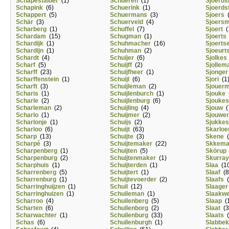
Schapestalder
(1)
Schueren
(1)
Sjoerd
Schapink
(6)
Schuerink
(1)
Sjoerds
Schappert
(5)
Schuermans
(3)
Sjoers
(
Schär
(3)
Schuerveld
(4)
Sjoers
Scharberg
(1)
Schuffel
(7)
Sjoert
(
Schardam
(15)
Schugman
(1)
Sjoerts
Schardijk
(1)
Schuhmacher
(16)
Sjoert
Schardijn
(1)
Schuhman
(2)
Sjoeurt
Schardt
(4)
Schuijer
(6)
Sjolkes
Scharf
(5)
Schuijff
(2)
Sjollem
Scharff
(23)
Schuijfheer
(1)
Sjonger
Scharffenstein
(1)
Schuijl
(6)
Sjori
(1
Scharft
(3)
Schuijleman
(2)
Sjouer
Scharis
(1)
Schuijlenburch
(1)
Sjouke
(
Scharle
(2)
Schuijlenburg
(6)
Sjoukes
Scharleman
(2)
Schuijling
(4)
Sjouw
(
Scharlo
(1)
Schuijmer
(2)
Sjouwe
Scharlonje
(1)
Schuijs
(2)
Sjukkes
Scharloo
(6)
Schuijt
(63)
Skarloe
Scharp
(13)
Schuijte
(3)
Skene
(
Scharpé
(3)
Schuijtemaker
(22)
Skkem
Scharpenberg
(1)
Schuijten
(5)
Skörup
Scharpenburg
(2)
Schuijtenmaker
(1)
Skurray
Scharphuis
(1)
Schuijterden
(1)
Slaa
(10
Scharrenberg
(5)
Schuijtert
(1)
Slaaf
(8
Scharrenburg
(1)
Schuijtevoerder
(2)
Slaafs
(
Scharringhuijzen
(1)
Schuil
(12)
Slaager
Scharringhuizen
(1)
Schuileman
(1)
Slaakw
Scharroo
(4)
Schuilenberg
(5)
Slaap
(1
Scharten
(6)
Schuilenborg
(2)
Slaat
(3
Scharwachter
(1)
Schuilenburg
(33)
Slaats
(
Schas
(6)
Schuilenburgh
(1)
Slabbek