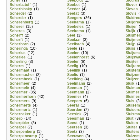
Scher
(1)
Seeboldt
(2)
Slourus
Scherbatoff
(1)
Seebot
(1)
Slover
(
Scherbinsky
(1)
Seeder
(4)
Sloves
(
Scherdel
(2)
Seefat
(3)
Slovis
(
Scherder
(1)
Seegers
(36)
Sluidre
Scherenberg
(1)
Seekama
(1)
Sluijdre
Scherer
(15)
Seekeles
(1)
Sluijer
(
Scheres
(3)
Seekema
(1)
Sluijk
(1
Scherff
(2)
Seel
(3)
Sluijme
Scherft
(1)
Seelaar
(3)
Sluijme
Scherhorn
(2)
Seelbach
(4)
Sluijp
(4
Scheringa
(10)
Seele
(1)
Sluijs
(1
Scherius
(12)
Seelen
(10)
Sluijsm
Scherlee
(1)
Seelenhorst
(6)
Sluijsw
Scherling
(3)
Seeler
(6)
Sluijter
Scherm
(1)
Seelig
(10)
Sluijte
Schermaat
(1)
Seelink
(1)
Sluijter
Schermacher
(2)
Seelis
(1)
Sluijze
Schermbeek
(1)
Seelking
(4)
Sluijzer
Schermeer
(2)
Seelmann
(2)
Sluik
(1
Schermelé
(4)
Seeman
(1)
Sluiman
Schermer
(85)
Seemann
(2)
Sluimer
Schermerhorn
(42)
Seemer
(4)
Sluimer
Schermers
(9)
Seepers
(6)
Sluis
(3
Schermerts
(4)
Seeral
(1)
Sluise
Schermertz
(1)
Seerden
(2)
Sluiser
Scherneker
(1)
Seesink
(2)
Sluism
Scherp
(14)
Seesman
(1)
Sluit
(3)
Scherpbier
(8)
Seest
(1)
Sluiten
(
Scherpel
(7)
Seetsen
(3)
Sluiter
(
Scherpenberg
(1)
Seetz
(3)
Sluiters
Scherpencamp
(1)
Seeuwen
(3)
Sluizem