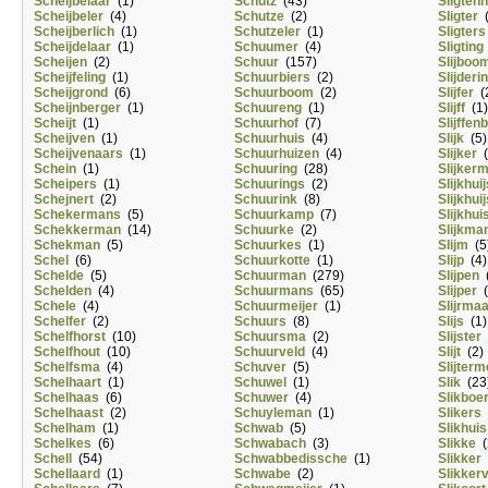
Scheijbelaar
(1)
Schutz
(43)
Sligtenh
Scheijbeler
(4)
Schutze
(2)
Sligter
(
Scheijberlich
(1)
Schutzeler
(1)
Sligters
Scheijdelaar
(1)
Schuumer
(4)
Sligting
Scheijen
(2)
Schuur
(157)
Slijboo
Scheijfeling
(1)
Schuurbiers
(2)
Slijderi
Scheijgrond
(6)
Schuurboom
(2)
Slijfer
(
Scheijnberger
(1)
Schuureng
(1)
Slijff
(1)
Scheijt
(1)
Schuurhof
(7)
Slijffe
Scheijven
(1)
Schuurhuis
(4)
Slijk
(5)
Scheijvenaars
(1)
Schuurhuizen
(4)
Slijker
(
Schein
(1)
Schuuring
(28)
Slijker
Scheipers
(1)
Schuurings
(2)
Slijkhuij
Schejnert
(2)
Schuurink
(8)
Slijkhui
Schekermans
(5)
Schuurkamp
(7)
Slijkhui
Schekkerman
(14)
Schuurke
(2)
Slijkma
Schekman
(5)
Schuurkes
(1)
Slijm
(5
Schel
(6)
Schuurkotte
(1)
Slijp
(4)
Schelde
(5)
Schuurman
(279)
Slijpen
(
Schelden
(4)
Schuurmans
(65)
Slijper
(
Schele
(4)
Schuurmeijer
(1)
Slijrma
Schelfer
(2)
Schuurs
(8)
Slijs
(1)
Schelfhorst
(10)
Schuursma
(2)
Slijster
Schelfhout
(10)
Schuurveld
(4)
Slijt
(2)
Schelfsma
(4)
Schuver
(5)
Slijterm
Schelhaart
(1)
Schuwel
(1)
Slik
(23
Schelhaas
(6)
Schuwer
(4)
Slikboe
Schelhaast
(2)
Schuyleman
(1)
Slikers
Schelham
(1)
Schwab
(5)
Slikhuis
Schelkes
(6)
Schwabach
(3)
Slikke
(
Schell
(54)
Schwabbedissche
(1)
Slikker
Schellaard
(1)
Schwabe
(2)
Slikker