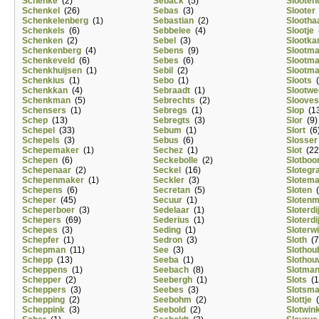
Schenke
(2)
Seback
(5)
Slootend
Schenkel
(26)
Sebas
(3)
Slooter
Schenkelenberg
(1)
Sebastian
(2)
Slootha
Schenkels
(6)
Sebbelee
(4)
Slootje
(
Schenken
(2)
Sebel
(3)
Slootk
Schenkenberg
(4)
Sebens
(9)
Slootm
Schenkeveld
(6)
Sebes
(6)
Slootm
Schenkhuijsen
(1)
Sebil
(2)
Slootm
Schenkius
(1)
Sebo
(1)
Sloots
(
Schenkkan
(4)
Sebraadt
(1)
Slootwe
Schenkman
(5)
Sebrechts
(2)
Slooves
Schensers
(1)
Sebregs
(1)
Slop
(13
Schep
(13)
Sebregts
(3)
Slor
(9)
Schepel
(33)
Sebum
(1)
Slort
(6
Schepels
(3)
Sebus
(6)
Slosser
Schepemaker
(1)
Sechez
(1)
Slot
(22
Schepen
(6)
Seckebolle
(2)
Slotbo
Schepenaar
(2)
Seckel
(16)
Slotegr
Schepenmaker
(1)
Seckler
(3)
Slotem
Schepens
(6)
Secretan
(5)
Sloten
(
Scheper
(45)
Secuur
(1)
Sloten
Scheperboer
(3)
Sedelaar
(1)
Sloterdi
Schepers
(69)
Sederius
(1)
Sloterdi
Schepes
(3)
Seding
(1)
Sloterwi
Schepfer
(1)
Sedron
(3)
Sloth
(7
Schepman
(11)
See
(3)
Slothou
Schepp
(13)
Seeba
(1)
Slothou
Scheppens
(1)
Seebach
(8)
Slotma
Schepper
(2)
Seebergh
(1)
Slots
(1
Scheppers
(3)
Seebes
(3)
Slotsm
Schepping
(2)
Seebohm
(2)
Slottje
(
Scheppink
(3)
Seebold
(2)
Slotwin