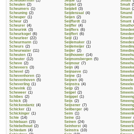
Scheulderman
(1)
Seijde
(1)
Smals
(
Scheulen
(2)
Seijdel
(2)
Smalt
(
Scheumers
(1)
Seijdell
(3)
Sman
(
Scheuning
(2)
Seijdenzaal
(4)
Smand
Scheuper
(1)
Seijen
(2)
Smans
Scheur
(2)
Seijffardt
(1)
Smant
(
Scheurer
(4)
Seijffer
(4)
Smatho
Scheurink
(3)
Seijffers
(6)
Smede
Scheurkogel
(6)
Seijffert
(6)
Smede
Scheurleer
(22)
Seijl
(1)
Smeder
Scheurmann
(1)
Seijlemaker
(1)
Smede
Scheurs
(2)
Seijlemeijer
(1)
Smedin
Scheurwater
(11)
Seijler
(2)
Smedin
Scheuten
(1)
Seijlhouwer
(14)
Smeehu
Scheuter
(12)
Seijmonsbergen
(5)
Smeehu
Scheve
(2)
Seijmour
(7)
Smeehu
Scheveers
(3)
Seijn
(4)
Smeeke
Schevel
(2)
Seijnaeve
(1)
Smeeke
Schevenhoren
(1)
Seijne
(1)
Smeek
Schevenhoven
(5)
Seijnen
(4)
Smeele
Scheverling
(1)
Seijnstra
(4)
Smeele
Schevink
(1)
Seijp
(2)
Smeels
Scheweer
(1)
Seijpel
(2)
Smeem
Schibes
(2)
Seijppel
(1)
Smeen
Schick
(3)
Seijs
(2)
Smeen
Schickendantz
(4)
Seijsener
(7)
Smeen
Schicker
(1)
Seilberger
(4)
Smeen
Schickinger
(1)
Seim
(1)
Smeen
Schie
(14)
Seine
(1)
Smeer
(
Schiebaan
(15)
Seinen
(24)
Smeerdi
Schiebelhoud
(2)
Seinhorst
(4)
Smeerk
Schiedam
(4)
Seinstra
(10)
Smeer