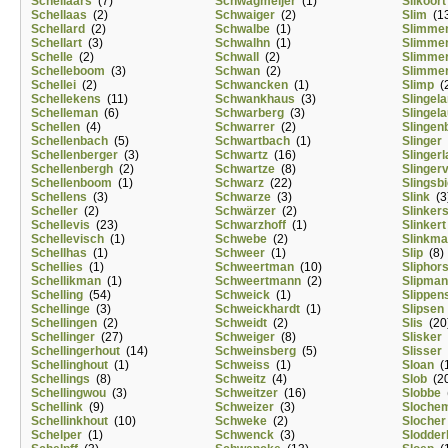
Schellaars
(7)
Schwagmeijer
(1)
Slikoort
Schellaas
(2)
Schwaiger
(2)
Slim
(13
Schellard
(2)
Schwalbe
(1)
Slimme
Schellart
(3)
Schwalhn
(1)
Slimme
Schelle
(2)
Schwall
(2)
Slimme
Schelleboom
(3)
Schwan
(2)
Slimme
Schellei
(2)
Schwancken
(1)
Slimp
(2
Schellekens
(11)
Schwankhaus
(3)
Slingel
Schelleman
(6)
Schwarberg
(3)
Slingel
Schellen
(4)
Schwarrer
(2)
Slingen
Schellenbach
(5)
Schwartbach
(1)
Slinger
Schellenberger
(3)
Schwartz
(16)
Slinger
Schellenbergh
(2)
Schwartze
(8)
Slinger
Schellenboom
(1)
Schwarz
(22)
Slingsb
Schellens
(3)
Schwarze
(3)
Slink
(3
Scheller
(2)
Schwärzer
(2)
Slinker
Schellevis
(23)
Schwarzhoff
(1)
Slinkert
Schellevisch
(1)
Schwebe
(2)
Slinkm
Schellhas
(1)
Schweer
(1)
Slip
(8)
Schellies
(1)
Schweertman
(10)
Sliphors
Schellikman
(1)
Schweertmann
(2)
Slipman
Schelling
(54)
Schweick
(1)
Slippen
Schellinge
(3)
Schweickhardt
(1)
Slipsen
Schellingen
(2)
Schweidt
(2)
Slis
(20
Schellinger
(27)
Schweiger
(8)
Slisker
Schellingerhout
(14)
Schweinsberg
(5)
Slisser
Schellinghout
(1)
Schweiss
(1)
Sloan
(1
Schellings
(8)
Schweitz
(4)
Slob
(20
Schellingwou
(3)
Schweitzer
(16)
Slobbe
(
Schellink
(9)
Schweizer
(3)
Sloche
Schellinkhout
(10)
Schweke
(2)
Slocher
Schelper
(1)
Schwenck
(3)
Slodder