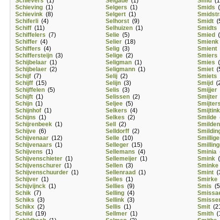
Schievers
(1)
Selgade
(1)
Smid
(1
Schieving
(1)
Selgers
(1)
Smids
(
Schievink
(8)
Selgert
(1)
Smidstr
Schiferli
(4)
Selhorst
(9)
Smidt
(
Schiff
(11)
Selhuizen
(1)
Smidts
Schiffelers
(7)
Selie
(5)
Smied
(
Schiffer
(4)
Selier
(18)
Smienk
Schiffers
(4)
Selig
(3)
Smient
Schiffersteijn
(3)
Selige
(2)
Smiers
Schijbelaar
(1)
Seligman
(1)
Smies
(
Schijbelaer
(2)
Seligmann
(1)
Smiet
(
Schijf
(7)
Selij
(2)
Smiets
Schijff
(15)
Selijn
(3)
Smijd
(2
Schijffelen
(5)
Selis
(3)
Smijjer
Schijft
(1)
Selissen
(2)
Smijter
Schijn
(1)
Seljee
(5)
Smijter
Schijnhof
(1)
Selkers
(4)
Smijtink
Schijns
(1)
Selkes
(2)
Smilde
(
Schijrenbeek
(1)
Sell
(2)
Smilde
Schijve
(6)
Selldorff
(2)
Smildin
Schijvenaar
(12)
Selle
(10)
Smillige
Schijvenaars
(1)
Selleger
(15)
Smilling
Schijvens
(1)
Sellemans
(4)
Sminia
(
Schijvenschieter
(1)
Sellemeijer
(1)
Smink
(
Schijvenschurer
(1)
Sellen
(3)
Sminke
Schijvenschuurder
(1)
Sellenraad
(1)
Smint
(
Schijver
(1)
Selles
(1)
Smirke
Schijvijnck
(1)
Sellies
(9)
Smis
(5
Schik
(7)
Selling
(4)
Smissae
Schiks
(3)
Sellink
(3)
Smisse
Schikx
(2)
Sellis
(1)
Smit
(2
Schild
(19)
Sellmer
(1)
Smith
(