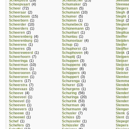
Scheepstra
(19)
Schumacher
(25)
Sleeuwi
Scheepvaart
(4)
Schumaker
(2)
Sleewa
Scheer
(72)
Schuman
(5)
Slegers
Scheeraar
(2)
Schumann
(10)
Slegh
(6
Scheerboom
(15)
Schumer
(5)
Sleght
(
Scheerborn
(1)
Schümm
(1)
Slegt
(2
Scheerder
(10)
Schunebeck
(1)
Slegten
Scheerders
(1)
Schünemann
(2)
Slegter
Scheeren
(2)
Schunhart
(1)
Slegtk
Scheerenberg
(4)
Schunlau
(1)
Sleiffer
Scheerenburg
(1)
Schunselaar
(4)
Sleijden
Scheerens
(1)
Schup
(1)
Sleijfer
Scheeres
(3)
Schuphorst
(1)
Sleijffer
Scheereweerd
(1)
Schuphoven
(4)
Sleijk
(1
Scheerhoorn
(7)
Schuplij
(1)
Sleijpen
Scheeringa
(1)
Schuppen
(3)
Sleijser
Scheerman
(10)
Schuppens
(4)
Sleijste
Scheermes
(1)
Schupper
(8)
Sleijt
(1
Scheerooren
(1)
Schüppers
(4)
Sleister
Scheeroren
(1)
Schuppert
(3)
Slemke
Scheers
(17)
Schurenga
(1)
Slemme
Scheerstra
(7)
Schurer
(13)
Slendeb
Scheevaas
(2)
Schurgens
(1)
Slender
Scheeve
(4)
Schuring
(56)
Slender
Scheeveel
(1)
Schuringa
(20)
Slender
Scheevel
(1)
Schurink
(53)
Slender
Scheeven
(1)
Schurman
(4)
Slenem
Scheevers
(1)
Schurmann
(4)
Slengar
Scheewe
(1)
Schusler
(7)
Slenk
(2
Scheewel
(1)
Schüss
(2)
Slent
(1
Schef
(1)
Schusseler
(1)
Slepegri
Schefers
(2)
Schüssler
(5)
Slepers