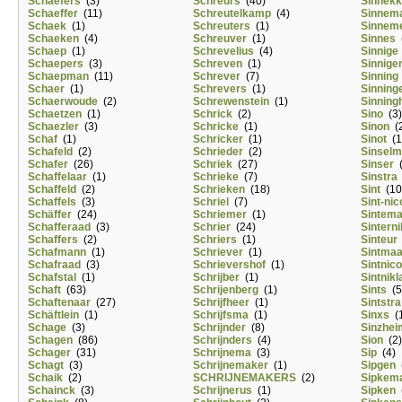
Schaefers
(3)
Schreurs
(40)
Sinnek
Schaeffer
(11)
Schreutelkamp
(4)
Sinnem
Schaek
(1)
Schreuters
(1)
Sinnem
Schaeken
(4)
Schreuver
(1)
Sinnes
(
Schaep
(1)
Schrevelius
(4)
Sinnige
Schaepers
(3)
Schreven
(1)
Sinnige
Schaepman
(11)
Schrever
(7)
Sinning
Schaer
(1)
Schrevers
(1)
Sinning
Schaerwoude
(2)
Schrewenstein
(1)
Sinning
Schaetzen
(1)
Schrick
(2)
Sino
(3)
Schaezler
(3)
Schricke
(1)
Sinon
(2
Schaf
(1)
Schricker
(1)
Sinot
(1
Schafeld
(2)
Schrieder
(2)
Sinselm
Schafer
(26)
Schriek
(27)
Sinser
(
Schaffelaar
(1)
Schrieke
(7)
Sinstra
Schaffeld
(2)
Schrieken
(18)
Sint
(10
Schaffels
(3)
Schriel
(7)
Sint-nic
Schäffer
(24)
Schriemer
(1)
Sintema
Schafferaad
(3)
Schrier
(24)
Sintern
Schaffers
(2)
Schriers
(1)
Sinteur
Schafmann
(1)
Schriever
(1)
Sintmaa
Schafraad
(3)
Schrievershof
(1)
Sintnic
Schafstal
(1)
Schrijber
(1)
Sintnikl
Schaft
(63)
Schrijenberg
(1)
Sints
(5
Schaftenaar
(27)
Schrijfheer
(1)
Sintstra
Schäftlein
(1)
Schrijfsma
(1)
Sinxs
(1
Schage
(3)
Schrijnder
(8)
Sinzhei
Schagen
(86)
Schrijnders
(4)
Sion
(2)
Schager
(31)
Schrijnema
(3)
Sip
(4)
Schagt
(3)
Schrijnemaker
(1)
Sipgen
(
Schaik
(2)
SCHRIJNEMAKERS
(2)
Sipkem
Schainck
(3)
Schrijnerus
(1)
Sipken
(