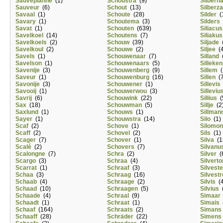
Sauveplanne
(1)
Schoustra
(9)
Silbern
Sauveur
(6)
Schout
(13)
Silberz
Savaal
(1)
Schoute
(28)
Silder
(
Savary
(1)
Schoutema
(3)
Silders
Savat
(1)
Schouten
(639)
Siliacus
Savelkoel
(14)
Schoutens
(7)
Siliakus
Savelkoels
(2)
Schouw
(39)
Siljade
(
Savelkoul
(2)
Schouwe
(2)
Siljee
(4
Savels
(1)
Schouwenaar
(7)
Silland
(
Savelson
(1)
Schouwenaars
(5)
Silleke
Savenije
(3)
Schouwenberg
(9)
Sillem
(
Saveur
(1)
Schouwenburg
(16)
Sillen
(7
Savonije
(3)
Schouwener
(1)
Sillevis
Savooij
(1)
Schouwerwou
(3)
Silleviu
Savrij
(6)
Schouwink
(22)
Sillius
(
Sax
(18)
Schouwman
(5)
Sillje
(2
Saxlund
(1)
Schouws
(1)
Sillman
Sayer
(1)
Schouwstra
(14)
Silo
(1)
Scaf
(2)
Schove
(1)
Silomon
Scaff
(2)
Schovel
(2)
Sils
(1)
Scager
(7)
Schover
(1)
Silva
(1
Scalé
(2)
Schovers
(7)
Silvanu
Scalongne
(7)
Schra
(2)
Silver
(
Scargo
(3)
Schraa
(4)
Silverto
Scarrat
(1)
Schraaf
(3)
Silveste
Schaa
(3)
Schraag
(16)
Silvestr
Schaab
(4)
Schraage
(2)
Silvis
(4
Schaad
(10)
Schraagen
(5)
Silvius
(
Schaade
(4)
Schraal
(9)
Simaar
Schaadt
(1)
Schraat
(1)
Simais
(
Schaaf
(164)
Schraats
(2)
Simans
Schaaff
(28)
Schräder
(22)
Simens