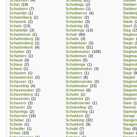
Schasfoort
(4)
Schuiling
(61)
Slabber
Schat
(19)
Schuilinga
(2)
Slabber
Schatborn
(7)
Schuilman
(1)
Slabber
Schatelijn
(1)
Schuilwerve
(4)
Slabbet
Schatenberg
(1)
Schuimer
(2)
Slachte
Schatorie
(2)
Schuinder
(3)
Slade
(2
Schats
(13)
Schuiring
(3)
Slaef
(1
Schattelijn
(3)
Schuiringa
(13)
Slag
(15
Schatteman
(1)
Schuit
(94)
Slagbo
Schattenberg
(3)
Schuite
(3)
Slager
(
Schattenburg
(1)
Schuiteboer
(3)
Slagh
(1
Schattenkerk
(4)
Schuitema
(51)
Slaghek
Schatter
(2)
Schuitemaker
(108)
Slaghui
Schatters
(1)
Schuiteman
(3)
Slagma
Schaub
(3)
Schuiten
(5)
Slagma
Schaus
(2)
Schuitenga
(1)
Slagmo
Schaut
(1)
Schuitenmaker
(3)
Slagreg
Schauten
(1)
Schuiters
(1)
Slagt
(9
Schauwecker
(2)
Schuitert
(6)
Slagter
Schaveer
(1)
Schuitevoerder
(2)
Slagtve
Schaveling
(4)
Schuitmaker
(23)
Slagtzw
Schavemaker
(2)
Schuitman
(6)
Slagvel
Schavenberg
(1)
Schuits
(1)
Slagwat
Schaverien
(2)
Schuitvlot
(2)
Slakhor
Schavers
(3)
Schuitvoerder
(1)
Slam
(1
Schavier
(2)
Schuiveling
(2)
Slaman
Schavinga
(2)
Schuiverling
(1)
Slameij
Schavrien
(18)
Schukken
(2)
Slange
(
Scheber
(1)
Schukking
(32)
Slangen
Schede
(1)
Schukkink
(9)
Slangen
Schedler
(1)
Schuld
(7)
Slap
(6)
Schee
(10)
Schule
(2)
Slaper
(