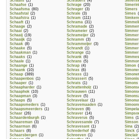
Schaafs
(2)
Schraders
(4)
Simerin
Schaafse
(1)
Schrage
(20)
Simerin
Schaafsma
(80)
Schrager
(3)
Simers
Schaafstal
(2)
Schrale
(3)
Simes
(
Schaafstra
(1)
Schram
(111)
Simken
Schaaft
(1)
Schrama
(31)
Simmel
Schaage
(2)
Schramade
(2)
Simmen
Schaai
(2)
Schrameier
(2)
Simmer
Schaaij
(19)
Schrameijer
(2)
Simmer
Schaaijk
(1)
Schramm
(3)
Simmer
Schaak
(8)
Schrammeijer
(3)
Simme
Schaake
(5)
Schrandt
(1)
Simmer
Schaakman
(1)
Schrange
(1)
Simmer
Schaaks
(1)
Schrank
(6)
Simme
Schaale
(1)
Schrans
(5)
Simmo
Schaange
(1)
Schrap
(4)
Simon
(
Schaank
(10)
Schras
(6)
Simone
Schaap
(389)
Schrass
(1)
Simone
Schaapenbos
(1)
Schrassert
(5)
Simonis
Schaaper
(1)
Schrats
(1)
Simons
Schaapharder
(1)
Schrattenholz
(1)
Simons
Schaaphok
(10)
Schrauwen
(11)
Simons
Schaapman
(3)
Schrave
(5)
Simons
Schaaps
(5)
Schravelaar
(1)
Simonu
Schaapsmeders
(1)
Schravemaaden
(1)
Simoon
Schaapsmeerders
(1)
Schraven
(8)
Simpela
Schaar
(26)
Schraver
(14)
Simpso
Schaardenburgh
(1)
Schraverus
(5)
Sims
(1
Schaareman
(3)
Schravesande
(7)
Simson
Schaarman
(6)
Schravesant
(1)
Sina
(2)
Schaars
(8)
Schrederhof
(6)
Sinck
(7
Schaarsbergen
(1)
Schreeven
(1)
Sinclair