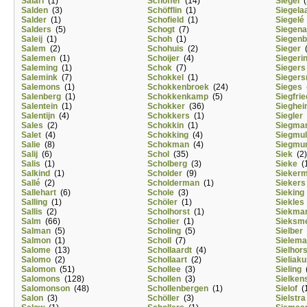
Salari
(1)
Schöffer
(14)
Siegel
(
Salden
(3)
Schöfflin
(1)
Siegela
Salder
(1)
Schofield
(1)
Siegelé
Salders
(5)
Schogt
(7)
Siegena
Saleij
(1)
Schoh
(1)
Siegen
Salem
(2)
Schohuis
(2)
Sieger
(
Salemen
(1)
Schoijer
(4)
Siegeri
Saleming
(1)
Schok
(7)
Siegers
Salemink
(7)
Schokkel
(1)
Sieger
Salemons
(1)
Schokkenbroek
(24)
Sieges
(
Salenberg
(1)
Schokkenkamp
(5)
Siegfrie
Salentein
(1)
Schokker
(36)
Sieghe
Salentijn
(4)
Schokkers
(1)
Siegler
Sales
(2)
Schokkin
(1)
Siegma
Salet
(4)
Schokking
(4)
Siegmul
Salie
(8)
Schokman
(4)
Siegmu
Salij
(6)
Schol
(35)
Siek
(2)
Salis
(1)
Scholberg
(3)
Sieke
(1
Salkind
(1)
Scholder
(9)
Sieker
Sallé
(2)
Scholderman
(1)
Siekers
Sallehart
(6)
Schole
(3)
Sieking
Salling
(1)
Schöler
(1)
Siekles
Sallis
(2)
Scholhorst
(1)
Siekma
Salm
(66)
Scholier
(1)
Sieksme
Salman
(5)
Scholing
(5)
Sielber
Salmon
(1)
Scholl
(7)
Sielem
Salome
(13)
Schollaardt
(4)
Sielhors
Salomo
(2)
Schollaart
(2)
Sieliak
Salomon
(51)
Schollee
(3)
Sieling
(
Salomons
(128)
Schollen
(3)
Sielken
Salomonson
(48)
Schollenbergen
(1)
Sielof
(1
Salon
(3)
Schöller
(3)
Sielstra