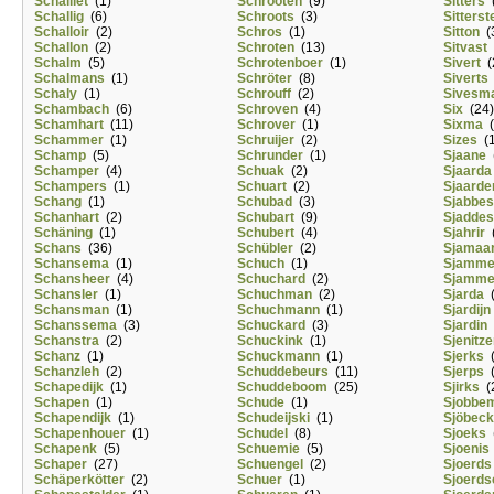
Schalliet
(1)
Schrooten
(9)
Sitters
(
Schallig
(6)
Schroots
(3)
Sitterst
Schalloir
(2)
Schros
(1)
Sitton
(
Schallon
(2)
Schroten
(13)
Sitvast
Schalm
(5)
Schrotenboer
(1)
Sivert
(
Schalmans
(1)
Schröter
(8)
Siverts
Schaly
(1)
Schrouff
(2)
Sivesm
Schambach
(6)
Schroven
(4)
Six
(24)
Schamhart
(11)
Schrover
(1)
Sixma
(
Schammer
(1)
Schruijer
(2)
Sizes
(1
Schamp
(5)
Schrunder
(1)
Sjaane
(
Schamper
(4)
Schuak
(2)
Sjaarda
Schampers
(1)
Schuart
(2)
Sjaard
Schang
(1)
Schubad
(3)
Sjabbes
Schanhart
(2)
Schubart
(9)
Sjaddes
Schäning
(1)
Schubert
(4)
Sjahrir
(
Schans
(36)
Schübler
(2)
Sjamaa
Schansema
(1)
Schuch
(1)
Sjamm
Schansheer
(4)
Schuchard
(2)
Sjamm
Schansler
(1)
Schuchman
(2)
Sjarda
(
Schansman
(1)
Schuchmann
(1)
Sjardijn
Schanssema
(3)
Schuckard
(3)
Sjardin
Schanstra
(2)
Schuckink
(1)
Sjenitze
Schanz
(1)
Schuckmann
(1)
Sjerks
(
Schanzleh
(2)
Schuddebeurs
(11)
Sjerps
(
Schapedijk
(1)
Schuddeboom
(25)
Sjirks
(
Schapen
(1)
Schude
(1)
Sjobbe
Schapendijk
(1)
Schudeijski
(1)
Sjöbeck
Schapenhouer
(1)
Schudel
(8)
Sjoeks
(
Schapenk
(5)
Schuemie
(5)
Sjoenis
Schaper
(27)
Schuengel
(2)
Sjoerds
Schäperkötter
(2)
Schuer
(1)
Sjoerds