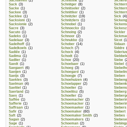
Sachtleven
(2)
Schnitfink
(2)
Sichere
Sack
(3)
Schnitger
(8)
Sichte
Sacke
(1)
Schnitseler
(2)
Sichte
Sackee
(3)
Schnittker
(1)
Sichte
Sacklee
(1)
Schnitzler
(19)
Sick
(4)
Sacksioni
(1)
Schnitzlers
(1)
Sicken
Sacksionie
(2)
Schnobel
(1)
Sickens
Sacre
(3)
Schnoeckx
(1)
Sickesz
Sacuto
(1)
Schnoing
(2)
Sickler
Sadeks
(1)
Schnoor
(2)
Sickma
Sadelaar
(3)
Schnukke
(1)
Sicot
(1
Sadelhoff
(1)
Schober
(14)
Sidaan
(
Sadelkoels
(1)
Schoch
(7)
Siddre
(
Sadïée
(1)
Schock
(4)
Sideriu
Sadima
(1)
Schodt
(1)
Siebbel
Sadlier
(1)
Schoe
(20)
Siebe
(2
Saedt
(1)
Schoebaer
(1)
Siebel
(
Saegaert
(6)
Schoeg
(3)
Siebelho
Saeijen
(1)
Schoegard
(1)
Siebeli
Saeijs
(3)
Schoegje
(7)
Sieben
(
Saekles
(3)
Schoehuizen
(4)
Sieben
Saelman
(4)
Schoelapper
(2)
Sieben
Saeltiel
(1)
Schoelier
(1)
Siebens
Saerland
(1)
Schoelitsz
(5)
Sieberg
Saes
(1)
Schoeller
(1)
Sieberg
Saffée
(1)
Schoemacher
(2)
Sieberi
Safferie
(1)
Schoemacker
(1)
Sieberi
Saffraan
(1)
Schoemaeker
(1)
Siebers
Safir
(1)
Schoemaker
(60)
Siebert
Saft
(2)
Schoemaker Smith
(2)
Siebes
(
Sagan
(2)
Schoemakers
(1)
Siebese
Sage
(1)
Schoeman
(2)
Siebing