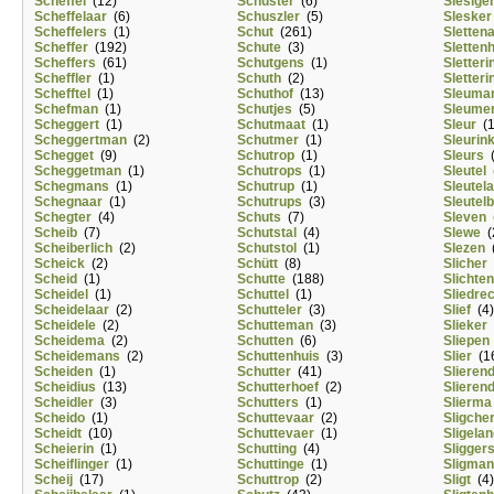
Scheffel
(12)
Schüster
(6)
Slesige
Scheffelaar
(6)
Schuszler
(5)
Slesker
Scheffelers
(1)
Schut
(261)
Sletten
Scheffer
(192)
Schute
(3)
Sletten
Scheffers
(61)
Schutgens
(1)
Sletteri
Scheffler
(1)
Schuth
(2)
Sletteri
Schefftel
(1)
Schuthof
(13)
Sleuma
Schefman
(1)
Schutjes
(5)
Sleume
Scheggert
(1)
Schutmaat
(1)
Sleur
(1
Scheggertman
(2)
Schutmer
(1)
Sleurin
Schegget
(9)
Schutrop
(1)
Sleurs
(
Scheggetman
(1)
Schutrops
(1)
Sleutel
(
Schegmans
(1)
Schutrup
(1)
Sleutel
Schegnaar
(1)
Schutrups
(3)
Sleutel
Schegter
(4)
Schuts
(7)
Sleven
(
Scheib
(7)
Schutstal
(4)
Slewe
(
Scheiberlich
(2)
Schutstol
(1)
Slezen
(
Scheick
(2)
Schütt
(8)
Slicher
Scheid
(1)
Schutte
(188)
Slichte
Scheidel
(1)
Schuttel
(1)
Sliedre
Scheidelaar
(2)
Schutteler
(3)
Slief
(4)
Scheidele
(2)
Schutteman
(3)
Slieker
Scheidema
(2)
Schutten
(6)
Sliepen
Scheidemans
(2)
Schuttenhuis
(3)
Slier
(1
Scheiden
(1)
Schutter
(41)
Slieren
Scheidius
(13)
Schutterhoef
(2)
Slieren
Scheidler
(3)
Schutters
(1)
Slierma
Scheido
(1)
Schuttevaar
(2)
Sligche
Scheidt
(10)
Schuttevaer
(1)
Sligela
Scheierin
(1)
Schutting
(4)
Sligger
Scheiflinger
(1)
Schuttinge
(1)
Sligman
Scheij
(17)
Schuttrop
(2)
Sligt
(4)