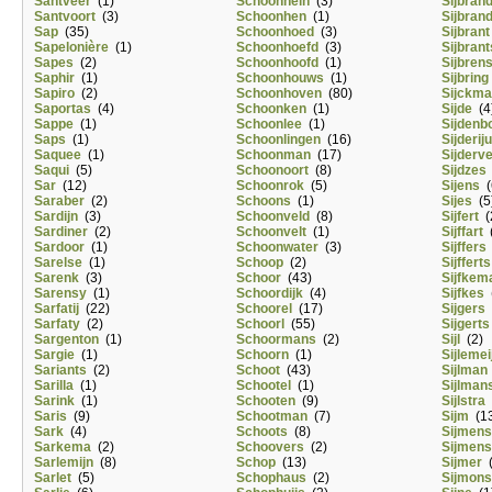
Santveer
(1)
Schoonhein
(3)
Sijbran
Santvoort
(3)
Schoonhen
(1)
Sijbran
Sap
(35)
Schoonhoed
(3)
Sijbrant
Sapelonière
(1)
Schoonhoefd
(3)
Sijbrant
Sapes
(2)
Schoonhoofd
(1)
Sijbren
Saphir
(1)
Schoonhouws
(1)
Sijbring
Sapiro
(2)
Schoonhoven
(80)
Sijckm
Saportas
(4)
Schoonken
(1)
Sijde
(4
Sappe
(1)
Schoonlee
(1)
Sijdenb
Saps
(1)
Schoonlingen
(16)
Sijderij
Saquee
(1)
Schoonman
(17)
Sijderve
Saqui
(5)
Schoonoort
(8)
Sijdzes
Sar
(12)
Schoonrok
(5)
Sijens
(
Saraber
(2)
Schoons
(1)
Sijes
(5
Sardijn
(3)
Schoonveld
(8)
Sijfert
(
Sardiner
(2)
Schoonvelt
(1)
Sijffart
(
Sardoor
(1)
Schoonwater
(3)
Sijffers
Sarelse
(1)
Schoop
(2)
Sijfferts
Sarenk
(3)
Schoor
(43)
Sijfkem
Sarensy
(1)
Schoordijk
(4)
Sijfkes
(
Sarfatij
(22)
Schoorel
(17)
Sijgers
Sarfaty
(2)
Schoorl
(55)
Sijgerts
Sargenton
(1)
Schoormans
(2)
Sijl
(2)
Sargie
(1)
Schoorn
(1)
Sijlemei
Sariants
(2)
Schoot
(43)
Sijlman
Sarilla
(1)
Schootel
(1)
Sijlman
Sarink
(1)
Schooten
(9)
Sijlstra
Saris
(9)
Schootman
(7)
Sijm
(13
Sark
(4)
Schoots
(8)
Sijmens
Sarkema
(2)
Schoovers
(2)
Sijmens
Sarlemijn
(8)
Schop
(13)
Sijmer
(
Sarlet
(5)
Schophaus
(2)
Sijmons