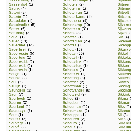
Sassenburg
(1)
Schoteldraaijer
(1)
Sijtsem
Sassenhof
(1)
Schotels
(2)
Sijtses
(
Satink
(4)
Schotema
(1)
Sijtsma
Satoni
(2)
Schoteman
(1)
Sijtvelt
(
Satorie
(1)
Schoterkamp
(1)
Sijtzem
Sattedaler
(1)
Schothorst
(9)
Sijtzes
(
Sattelmeijer
(5)
Schotkamp
(10)
Sijvers
Satter
(5)
Schotman
(31)
Sijwerts
Saturdag
(2)
Schots
(3)
Sijzes
(
Sauel
(1)
Schotse
(1)
Sik
(4)
Sauer
(13)
Schotsman
(25)
Sikemei
Sauerbier
(14)
Schotsz
(1)
Sikeop
Sauerbreij
(5)
Schott
(13)
Sikgrav
Saueressig
(5)
Schotte
(20)
Sikkel
(
Sauerteig
(1)
Schottel
(1)
Sikkela
Sauerwaldt
(2)
Schottelink
(6)
Sikkem
Sauerwalt
(2)
Schottelius
(1)
Sikken
(
Sauerwein
(1)
Schotten
(3)
Sikken
Saugai
(1)
Schotters
(1)
Sikkens
Sauhie
(2)
Schotting
(3)
Sikkers
Saul
(2)
Schöttler
(2)
Sikkes
(
Saulijn
(1)
Schottman
(1)
Sikking
Saunders
(3)
Schotvanger
(8)
Sikking
Saur
(7)
Schotveld
(9)
Sikkink
Saurbeek
(1)
Schou
(2)
Sikma
(
Sauren
(3)
Schouber
(1)
Sikman
Saurland
(1)
Schouman
(12)
Siks
(1)
Saussaye
(6)
Schoumans
(2)
Siksma
Saut
(1)
Schouppe
(1)
Sil
(3)
Sauter
(3)
Schouren
(2)
Silas
(4
Sauvage
(1)
Schours
(1)
Silberdi
Sauvé
(2)
Schous
(2)
Silberli