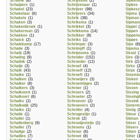
Schaink
(8)
Schrijnhout
(2)
Sipkens
Schaipers
(1)
Schrijvenaar
(1)
Sipkes
(
Schakel
(23)
Schrijver
(98)
Sipkesz
Schakelaar
(6)
Schrijvers
(34)
Sipma
(
Schakels
(1)
Schrik
(38)
Sipman
Schaken
(3)
Schrikema
(1)
Sipman
Schakenbroek
(1)
Schrikkel
(3)
Sippel
(
Schakerman
(2)
Schrikkema
(14)
Sippen
(
Schakkee
(1)
Schrikker
(8)
Sippens
Schalck
(2)
Schriks
(1)
Sippes
(
Schalekamp
(17)
Schrimper
(3)
Sips
(8)
Schalie
(3)
Schrimpff
(1)
Sipsma
Schalij
(19)
Schripsema
(1)
Siraal
(
Schaling
(9)
Schröder
(152)
Sire
(3)
Schalink
(2)
Schroeder
(12)
Sirk
(2)
Schalje
(3)
Schroef
(4)
Sirks
(2
Schalk
(43)
Schroeff
(12)
Sirps
(1
Schalke
(1)
Schroeft
(1)
Sisemis
Schalken
(3)
Schroeijers
(3)
Sisken
(
Schalker
(8)
Schroembges
(2)
Sissela
Schalkers
(3)
Schröer
(1)
Sissen
(
Schalkoord
(1)
Schroers
(2)
Sissing
Schalkoort
(6)
Schroeter
(2)
Sissing
Schalks
(2)
Schroever
(2)
Sissink
Schalkwijk
(25)
Schroevers
(2)
Sister
Schalkx
(1)
Schröfer
(4)
Sistig
(1
Schalle
(1)
Schrogestijn
(1)
Siteur
(
Schallei
(1)
Schrok
(2)
Sitman
Schallenberg
(9)
Schrooijesteijn
(1)
Sitser
(
Schaller
(7)
Schroons
(1)
Sitsers
Schallge
(2)
Schroor
(6)
Sitten
(
Schallies
(7)
Schroot
(8)
Sitter
(1