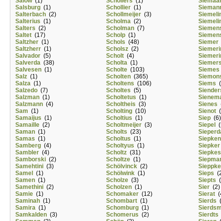
Salow
(1)
Schollers
(1)
Siemaa
Salsburg
(1)
Schollier
(1)
Sieman
Salterbach
(2)
Schollmeijer
(3)
Siemeli
Salterius
(1)
Scholma
(2)
Siemeli
Salters
(2)
Scholman
(7)
Siemen
Saltet
(17)
Scholp
(1)
Siemen
Saltzher
(1)
Schols
(48)
Siemer
Saltzherr
(1)
Scholsz
(2)
Siemeri
Salvador
(5)
Scholt
(4)
Siemeri
Salverda
(38)
Scholta
(1)
Siemer
Salvesen
(1)
Scholte
(103)
Siemes
Salz
(1)
Scholten
(365)
Siemon
Salza
(1)
Scholtens
(106)
Siems
(
Salzedo
(7)
Scholtes
(5)
Siender
Salzman
(1)
Scholtetus
(1)
Sienem
Salzmann
(4)
Scholtheis
(3)
Sienes
(
Sam
(1)
Scholting
(10)
Sienot
(
Samaijus
(1)
Scholtius
(1)
Siep
(6)
Samaille
(2)
Scholtmeijer
(3)
Siepel
(
Saman
(1)
Scholts
(23)
Sieperd
Samas
(1)
Scholtus
(1)
Siepke
Samberg
(4)
Scholtyus
(1)
Siepker
Sambler
(4)
Scholtz
(31)
Siepkes
Samborski
(2)
Scholtze
(1)
Siepma
Samehtini
(3)
Schölvinck
(2)
Sieppk
Samel
(1)
Schölwink
(1)
Sieps
(2
Samen
(1)
Scholze
(3)
Siepts
(
Samethini
(2)
Scholzen
(1)
Sier
(2)
Samie
(1)
Schomaker
(12)
Sierat
(
Saminah
(1)
Schombart
(1)
Sierds
(
Samira
(1)
Schomburg
(1)
Sierds
Samkalden
(3)
Schomerus
(2)
Sierdts