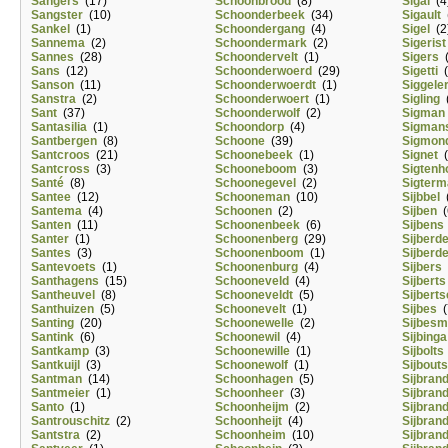
Sangers
(17)
Schoonbrood
(8)
Sigal
(4
Sangster
(10)
Schoonderbeek
(34)
Sigault
(
Sankel
(1)
Schoondergang
(4)
Sigel
(2
Sannema
(2)
Schoondermark
(2)
Sigerist
Sannes
(28)
Schoondervelt
(1)
Sigers
(
Sans
(12)
Schoonderwoerd
(29)
Sigetti
(
Sanson
(11)
Schoonderwoerdt
(1)
Siggele
Sanstra
(2)
Schoonderwoert
(1)
Sigling
(
Sant
(37)
Schoonderwolf
(2)
Sigman
Santasilia
(1)
Schoondorp
(4)
Sigman
Santbergen
(8)
Schoone
(39)
Sigmon
Santcroos
(21)
Schoonebeek
(1)
Signet
(
Santcross
(3)
Schooneboom
(3)
Sigtenh
Santé
(8)
Schoonegevel
(2)
Sigterm
Santee
(12)
Schooneman
(10)
Sijbbel
(
Santema
(4)
Schoonen
(2)
Sijben
(
Santen
(11)
Schoonenbeek
(6)
Sijbens
Santer
(1)
Schoonenberg
(29)
Sijberd
Santes
(3)
Schoonenboom
(1)
Sijberd
Santevoets
(1)
Schoonenburg
(4)
Sijbers
Santhagens
(15)
Schooneveld
(4)
Sijberts
Santheuvel
(8)
Schooneveldt
(5)
Sijberts
Santhuizen
(5)
Schoonevelt
(1)
Sijbes
(
Santing
(20)
Schoonewelle
(2)
Sijbes
Santink
(6)
Schoonewil
(4)
Sijbinga
Santkamp
(3)
Schoonewille
(1)
Sijbolts
Santkuijl
(3)
Schoonewolf
(1)
Sijbouts
Santman
(14)
Schoonhagen
(5)
Sijbran
Santmeier
(1)
Schoonheer
(3)
Sijbrand
Santo
(1)
Schoonheijm
(2)
Sijbrand
Santrouschitz
(2)
Schoonheijt
(4)
Sijbran
Santstra
(2)
Schoonheim
(10)
Sijbran