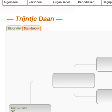
Algemeen
Personen
Organisaties
Periodieken
Begri
Trijntje Daan
Biografie
Stamboom
Trijntje Daan
geb.