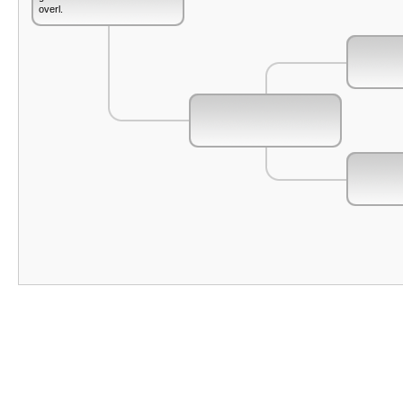
overl.