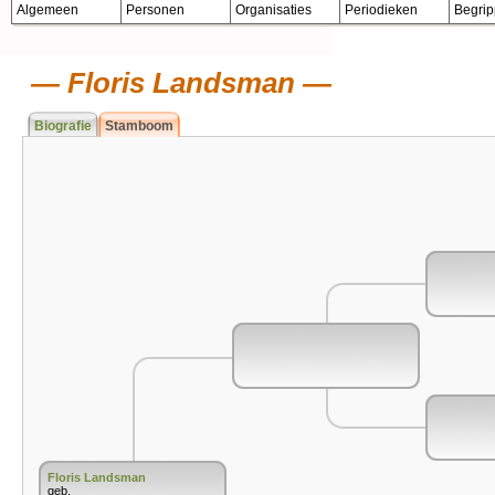
Algemeen
Personen
Organisaties
Periodieken
Begri
Floris Landsman
Biografie
Stamboom
Floris Landsman
geb.