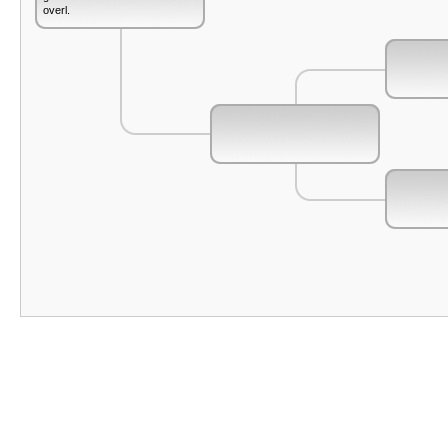
overl.