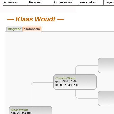
Algemeen
Personen
Organisaties
Periodieken
Begri
Klaas Woudt
Biografie
Stamboom
Cornelis Woud
geb. 23 MEI 1782
overl. 15 Jan 1841
Klaas Woudt
geb. 29 Dec 1811