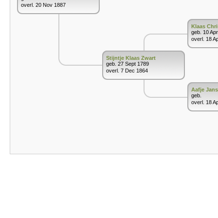
overl. 20 Nov 1887
Klaas Chri
geb. 10 Ap
overl. 18 A
Stijntje Klaas Zwart
geb. 27 Sept 1789
overl. 7 Dec 1864
Aafje Jan
geb.
overl. 18 A