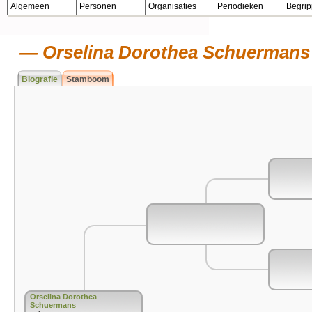
Algemeen
Personen
Organisaties
Periodieken
Begri
Orselina Dorothea Schuermans
Biografie
Stamboom
Orselina Dorothea
Schuermans