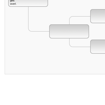
geb.
overl.