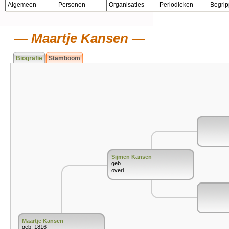
Algemeen
Personen
Organisaties
Periodieken
Begri
Maartje Kansen
Biografie
Stamboom
Sijmen Kansen
geb.
overl.
Maartje Kansen
geb. 1816