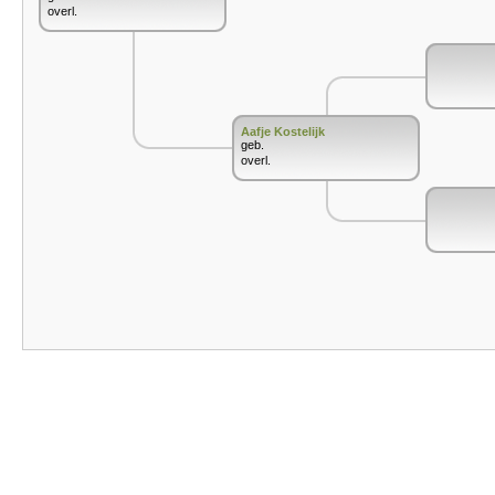
overl.
Aafje Kostelijk
geb.
overl.