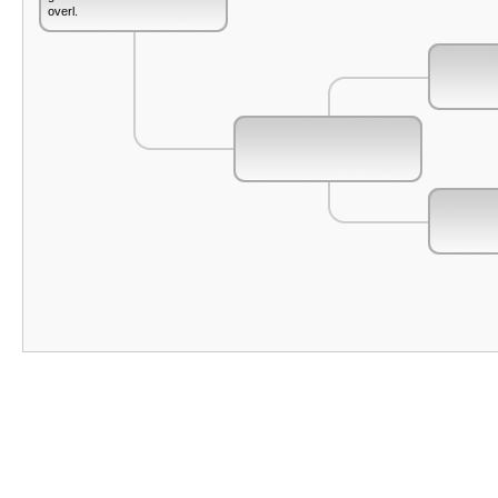
overl.