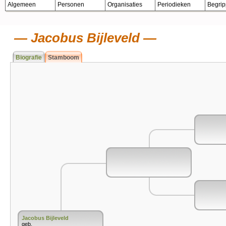
Algemeen
Personen
Organisaties
Periodieken
Begri
Jacobus Bijleveld
Biografie
Stamboom
Jacobus Bijleveld
geb.