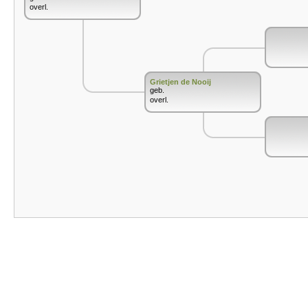
overl.
Grietjen de Nooij
geb.
overl.