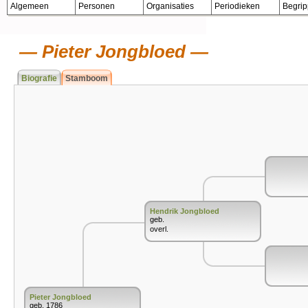
Algemeen
Personen
Organisaties
Periodieken
Begri
Pieter Jongbloed
Biografie
Stamboom
Hendrik Jongbloed
geb.
overl.
Pieter Jongbloed
geb. 1786