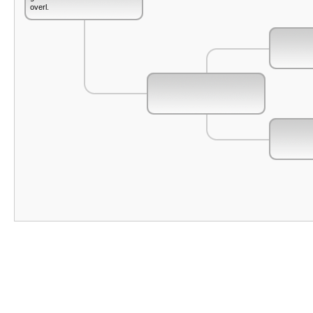
overl.