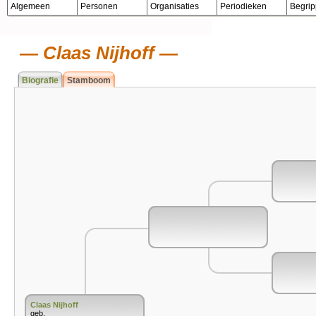
Algemeen
Personen
Organisaties
Periodieken
Begri
Claas Nijhoff
Biografie
Stamboom
Claas Nijhoff
geb.