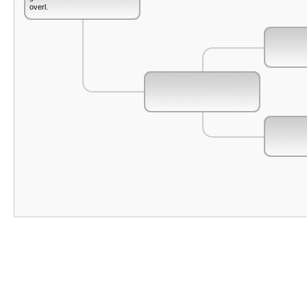
overl.