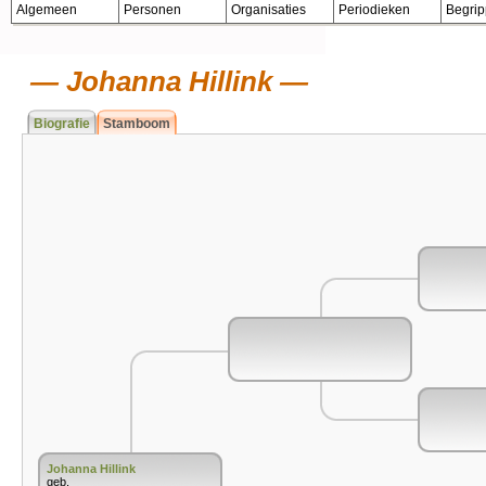
Algemeen
Personen
Organisaties
Periodieken
Begri
Johanna Hillink
Biografie
Stamboom
Johanna Hillink
geb.