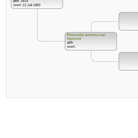
geb. 1814
overl. 12 Juli 1883
Petronella Johanna van
Egmond
geb.
overl.