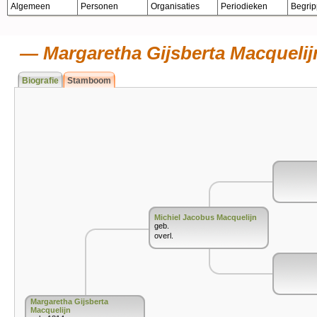
Algemeen
Personen
Organisaties
Periodieken
Begri
Margaretha Gijsberta Macquelij
Biografie
Stamboom
Michiel Jacobus Macquelijn
geb.
overl.
Margaretha Gijsberta
Macquelijn