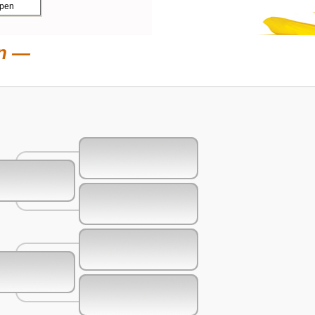
ppen
n