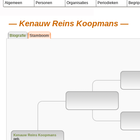
Algemeen
Personen
Organisaties
Periodieken
Begri
Kenauw Reins Koopmans
Biografie
Stamboom
Kenauw Reins Koopmans
geb.