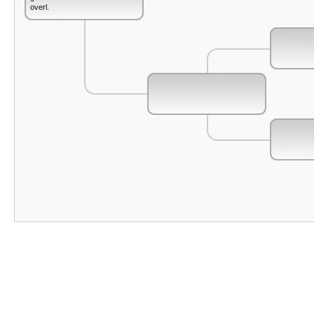
overl.