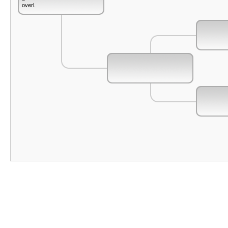
overl.