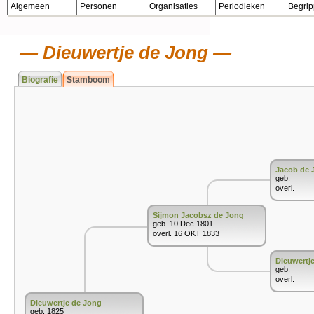
Algemeen
Personen
Organisaties
Periodieken
Begri
Dieuwertje de Jong
Biografie
Stamboom
Jacob de 
geb.
overl.
Sijmon Jacobsz de Jong
geb. 10 Dec 1801
overl. 16 OKT 1833
Dieuwertj
geb.
overl.
Dieuwertje de Jong
geb. 1825