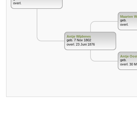
overl.
Maarten W
geb.
overl.
Antje Wijdenes
geb. 7 Nov 1802
overl. 23 Juni 1876
Antje Oo
geb.
overl. 30 