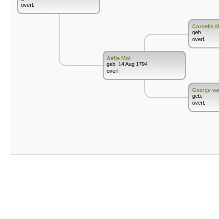
overl.
Cornelis M
geb.
overl.
Aafje Mol
geb. 14 Aug 1794
overl.
Geertje va
geb.
overl.