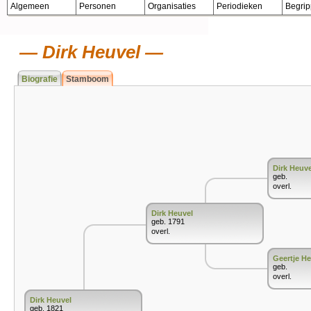
Algemeen
Personen
Organisaties
Periodieken
Begri
Dirk Heuvel
Biografie
Stamboom
Dirk Heuve
geb.
overl.
Dirk Heuvel
geb. 1791
overl.
Geertje He
geb.
overl.
Dirk Heuvel
geb. 1821