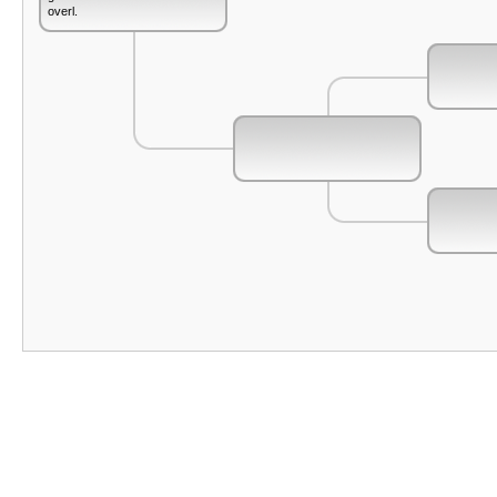
overl.