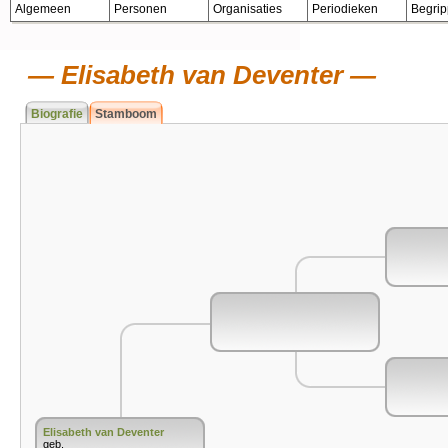
Algemeen
Personen
Organisaties
Periodieken
Begri
Elisabeth van Deventer
Biografie
Stamboom
Elisabeth van Deventer
geb.