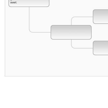
overl.