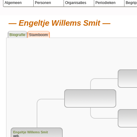
Algemeen
Personen
Organisaties
Periodieken
Begri
Engeltje Willems Smit
Biografie
Stamboom
Engeltje Willems Smit
geb.