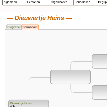
Algemeen
Personen
Organisaties
Periodieken
Begri
Dieuwertje Heins
Biografie
Stamboom
Dieuwertje Heins
geb.