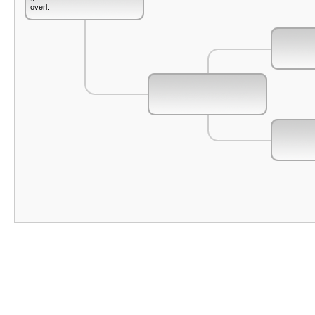
overl.