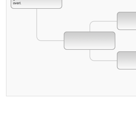
overl.