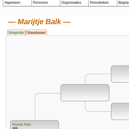
Algemeen
Personen
Organisaties
Periodieken
Begri
Marijtje Balk
Biografie
Stamboom
Marijtje Balk
geb.