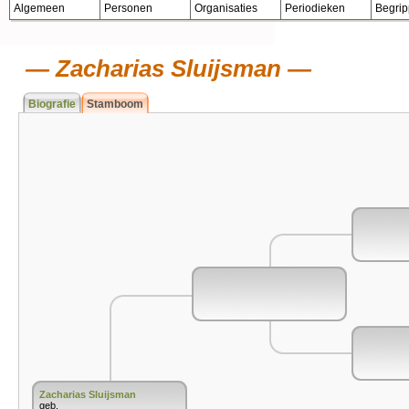
Algemeen
Personen
Organisaties
Periodieken
Begri
Zacharias Sluijsman
Biografie
Stamboom
Zacharias Sluijsman
geb.