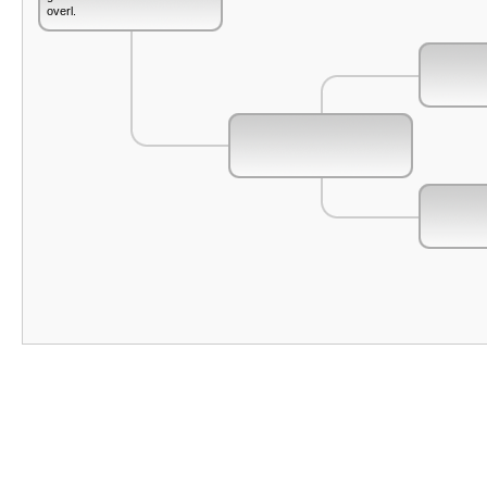
overl.