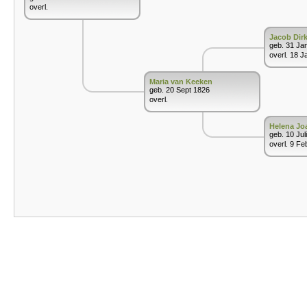
overl.
Jacob Dir
geb. 31 Ja
overl. 18 J
Maria van Keeken
geb. 20 Sept 1826
overl.
Helena Jo
geb. 10 Jul
overl. 9 Fe