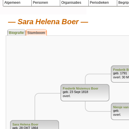
Algemeen
Personen
Organisaties
Periodieken
Begri
Sara Helena Boer
Biografie
Stamboom
Frederik B
geb. 1791
overl. 30 
Frederik Nisiemus Boer
geb. 23 Sept 1818
overl.
Niesje va
geb.
overl.
Sara Helena Boer
geb. 28 OKT 1864