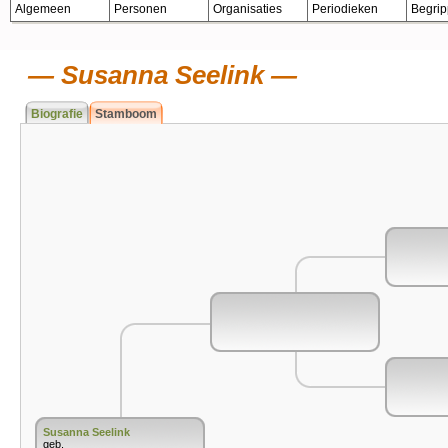
Algemeen
Personen
Organisaties
Periodieken
Begri
Susanna Seelink
Biografie
Stamboom
Susanna Seelink
geb.