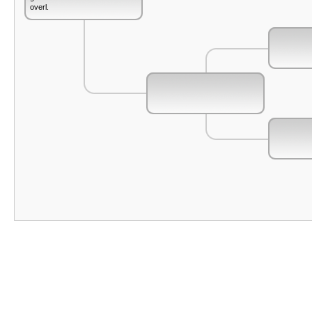
overl.