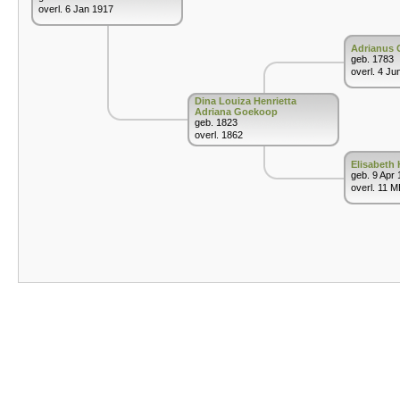
overl. 6 Jan 1917
Adrianus
geb. 1783
overl. 4 Ju
Dina Louiza Henrietta
Adriana Goekoop
geb. 1823
overl. 1862
Elisabeth
geb. 9 Apr
overl. 11 M