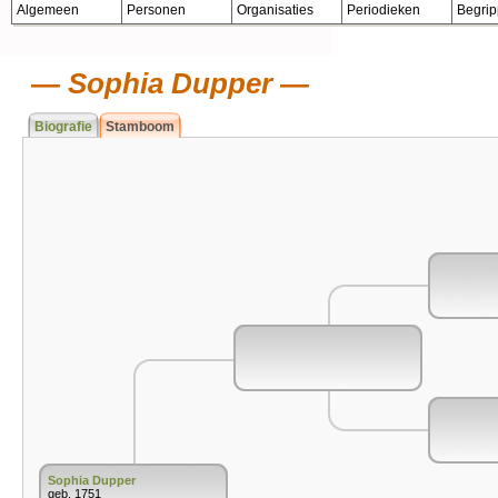
Algemeen
Personen
Organisaties
Periodieken
Begri
Sophia Dupper
Biografie
Stamboom
Sophia Dupper
geb. 1751