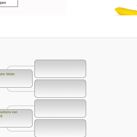
ppen
 der Velde
arbera van
rg