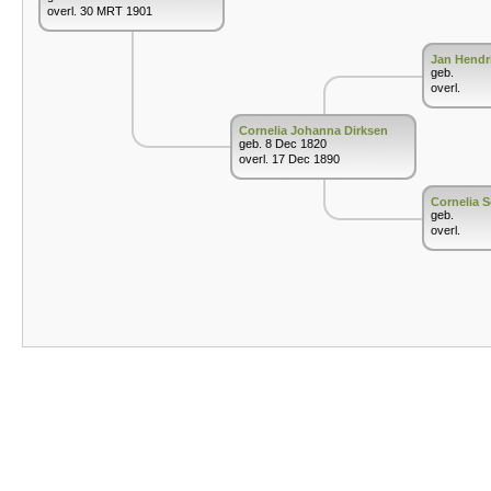
overl. 30 MRT 1901
Jan Hendr
geb.
overl.
Cornelia Johanna Dirksen
geb. 8 Dec 1820
overl. 17 Dec 1890
Cornelia 
geb.
overl.