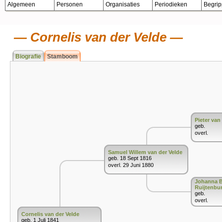
Algemeen
Personen
Organisaties
Periodieken
Begri
Cornelis van der Velde
Biografie
Stamboom
Pieter van
geb.
overl.
Samuel Willem van der Velde
geb. 18 Sept 1816
overl. 29 Juni 1880
Johanna B
Ruijtenbu
geb.
overl.
Cornelis van der Velde
geb. 1 Juli 1841