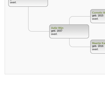
overl.
Cornelis W
geb. 1815
overl.
Aafje Wijn
geb. 1837
overl.
Maartje K
geb. 1816
overl.