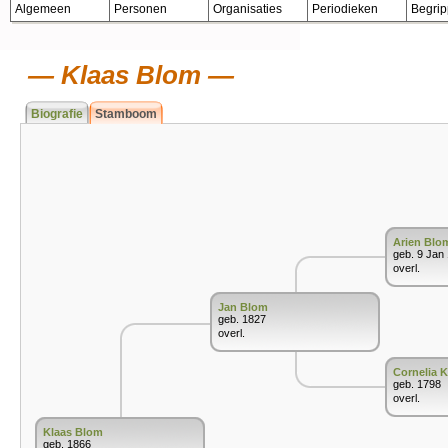
Algemeen
Personen
Organisaties
Periodieken
Begri
Klaas Blom
Biografie
Stamboom
Arien Blo
geb. 9 Jan
overl.
Jan Blom
geb. 1827
overl.
Cornelia 
geb. 1798
overl.
Klaas Blom
geb. 1866