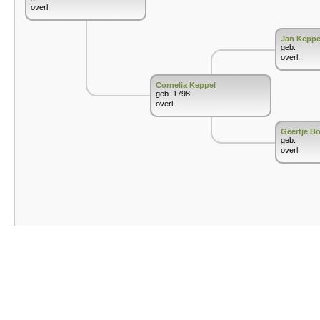
overl.
Jan Keppe
geb.
overl.
Cornelia Keppel
geb. 1798
overl.
Geertje Bo
geb.
overl.