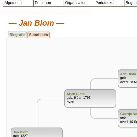
Algemeen
Personen
Organisaties
Periodieken
Begri
Jan Blom
Biografie
Stamboom
Arie Blom
geb.
overl. 28 
Arien Blom
geb. 9 Jan 1795
overl.
Geertje N
geb.
overl. 10 S
Jan Blom
geb. 1827