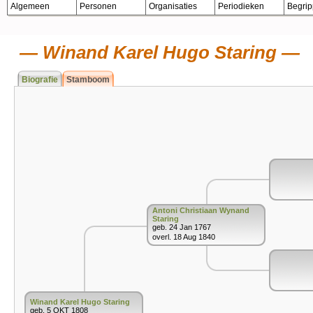
Algemeen
Personen
Organisaties
Periodieken
Begri
Winand Karel Hugo Staring
Biografie
Stamboom
Antoni Christiaan Wynand
Staring
geb. 24 Jan 1767
overl. 18 Aug 1840
Winand Karel Hugo Staring
geb. 5 OKT 1808