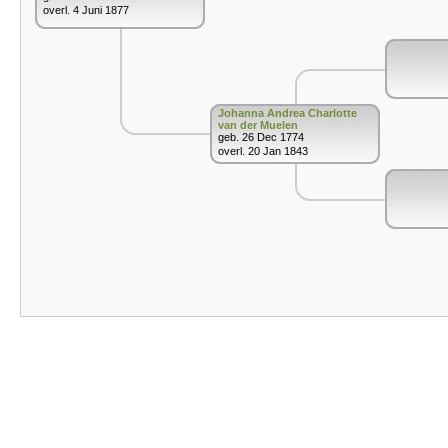
overl. 4 Juni 1877
Johanna Andrea Charlotte
van der Muelen
geb. 26 Dec 1774
overl. 20 Jan 1843