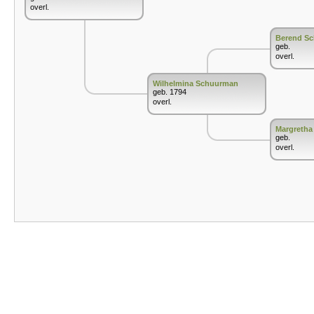
overl.
Berend S
geb.
overl.
Wilhelmina Schuurman
geb. 1794
overl.
Margretha
geb.
overl.