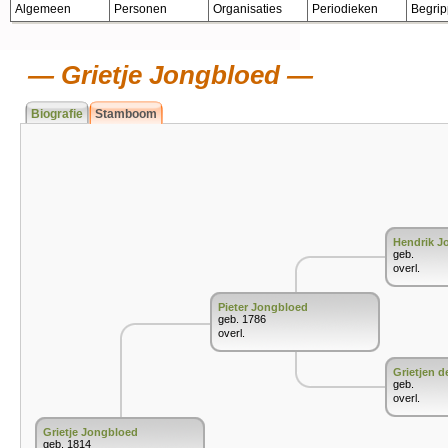
Algemeen
Personen
Organisaties
Periodieken
Begri
Grietje Jongbloed
Biografie
Stamboom
Hendrik J
geb.
overl.
Pieter Jongbloed
geb. 1786
overl.
Grietjen d
geb.
overl.
Grietje Jongbloed
geb. 1814