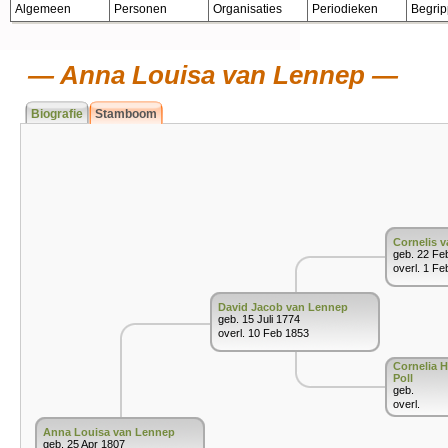
Algemeen
Personen
Organisaties
Periodieken
Begri
Anna Louisa van Lennep
Biografie
Stamboom
Cornelis 
geb. 22 Fe
overl. 1 Fe
David Jacob van Lennep
geb. 15 Juli 1774
overl. 10 Feb 1853
Cornelia H
Poll
geb.
overl.
Anna Louisa van Lennep
geb. 25 Apr 1807