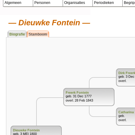
Algemeen
Personen
Organisaties
Periodieken
Begri
Dieuwke Fontein
Biografie
Stamboom
Dirk Freer
geb. 3 Dec
overl.
Freerk Fontein
geb. 31 Dec 1777
overl. 28 Feb 1843
Catharina 
geb.
overl.
Dieuwke Fontein
geb. 3 MEI 1800