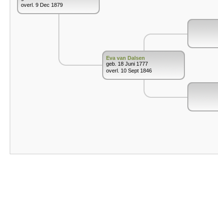
overl. 9 Dec 1879
Eva van Dalsen
geb. 18 Juni 1777
overl. 10 Sept 1846