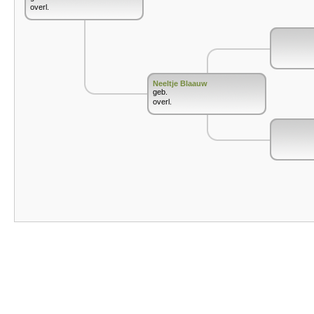
overl.
Neeltje Blaauw
geb.
overl.