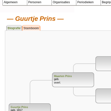
Algemeen
Personen
Organisaties
Periodieken
Begri
Guurtje Prins
Biografie
Stamboom
Maarten Prins
geb.
overl.
Guurtje Prins
geb. 1817