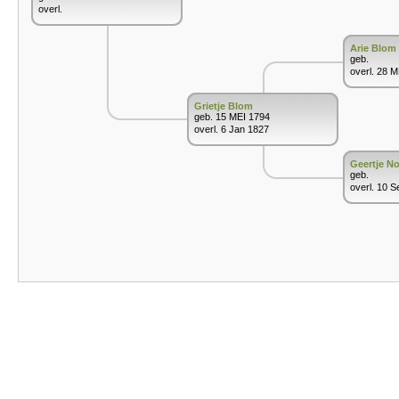
overl.
Arie Blom
geb.
overl. 28 
Grietje Blom
geb. 15 MEI 1794
overl. 6 Jan 1827
Geertje N
geb.
overl. 10 S