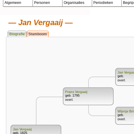
Algemeen
Personen
Organisaties
Periodieken
Begri
Jan Vergaaij
Biografie
Stamboom
Jan Vergaa
geb.
overl.
Frans Vergaaij
geb. 1795
overl.
Wijntje B
geb.
overl.
Jan Vergaaij
geb. 1825