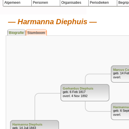
Algemeen
Personen
Organisaties
Periodieken
Begri
Harmanna Diephuis
Biografie
Stamboom
Marcus Co
geb. 14 Fe
overl.
Gerhardus Diephuis
geb. 6 Feb 1817
overl. 4 Nov 1892
Harmanna
geb. 6 Sep
overl.
Harmanna Diephuis
geb. 14 Juli 1843