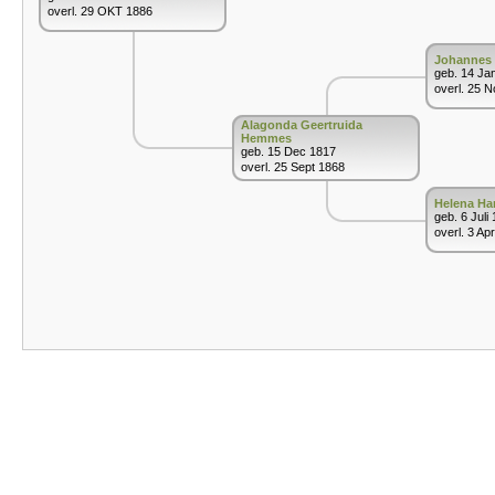
overl. 29 OKT 1886
Johannes
geb. 14 Ja
overl. 25 
Alagonda Geertruida
Hemmes
geb. 15 Dec 1817
overl. 25 Sept 1868
Helena Ha
geb. 6 Juli
overl. 3 Ap