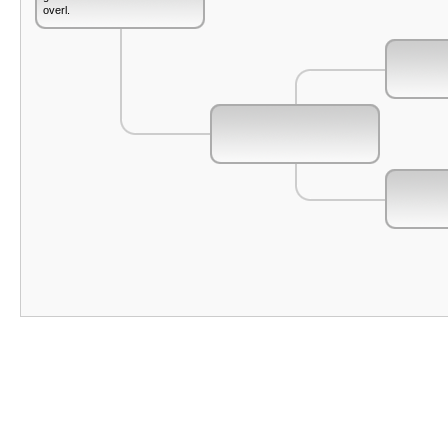
overl.