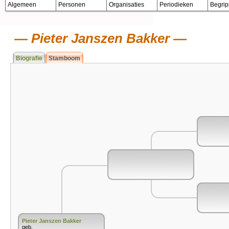
Algemeen
Personen
Organisaties
Periodieken
Begri
Pieter Janszen Bakker
Biografie
Stamboom
Pieter Janszen Bakker
geb.