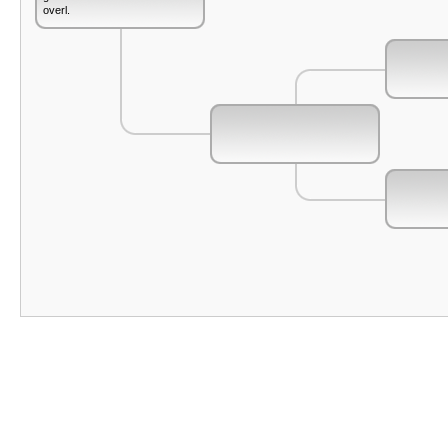
overl.