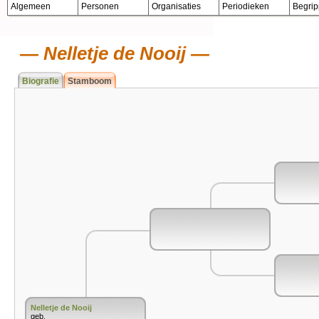
Algemeen
Personen
Organisaties
Periodieken
Begri
Nelletje de Nooij
Biografie
Stamboom
Nelletje de Nooij
geb.