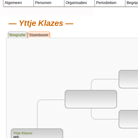
Algemeen
Personen
Organisaties
Periodieken
Begri
Yttje Klazes
Biografie
Stamboom
Yttje Klazes
geb.