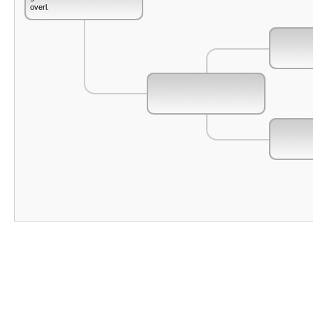
overl.