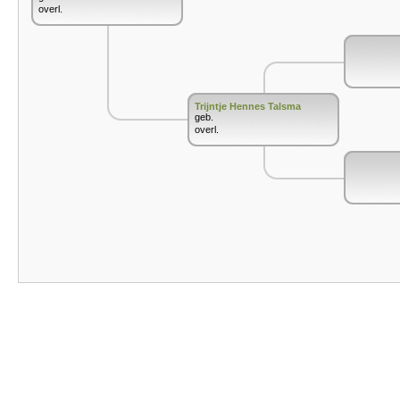
overl.
Trijntje Hennes Talsma
geb.
overl.