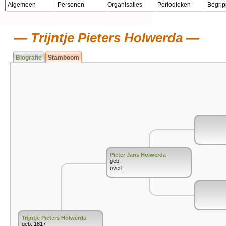
Algemeen
Personen
Organisaties
Periodieken
Begri
Trijntje Pieters Holwerda
Biografie
Stamboom
Pieter Jans Holwerda
geb.
overl.
Trijntje Pieters Holwerda
geb. 1817