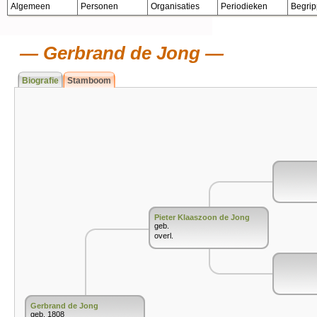
Algemeen
Personen
Organisaties
Periodieken
Begri
Gerbrand de Jong
Biografie
Stamboom
Pieter Klaaszoon de Jong
geb.
overl.
Gerbrand de Jong
geb. 1808