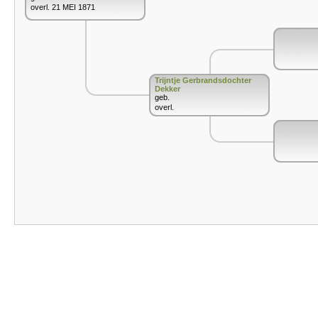
overl. 21 MEI 1871
Trijntje Gerbrandsdochter
Dekker
geb.
overl.