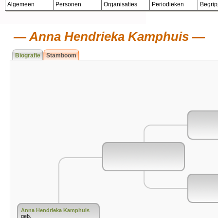
Algemeen
Personen
Organisaties
Periodieken
Begri
Anna Hendrieka Kamphuis
Biografie
Stamboom
Anna Hendrieka Kamphuis
geb.