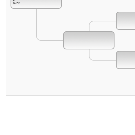
overl.