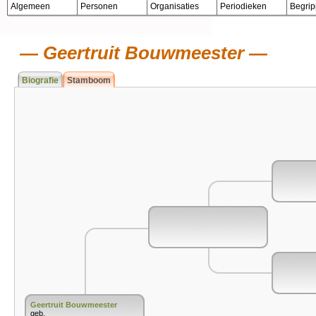
Algemeen
Personen
Organisaties
Periodieken
Begri
Geertruit Bouwmeester
Biografie
Stamboom
Geertruit Bouwmeester
geb.