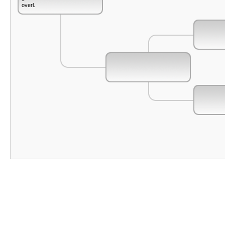
overl.