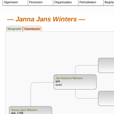
Algemeen
Personen
Organisaties
Periodieken
Begri
Janna Jans Winters
Biografie
Stamboom
Jan Huberts Winters
geb.
overl.
Janna Jans Winters
geb. 1798