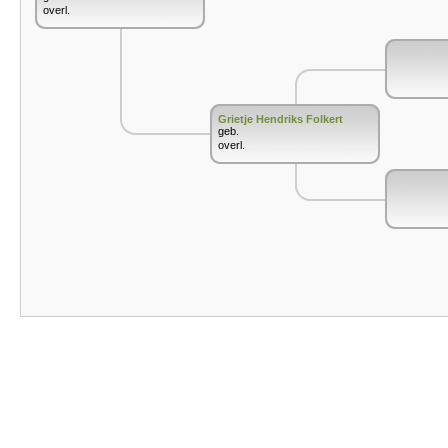
overl.
Grietje Hendriks Folkert
geb.
overl.