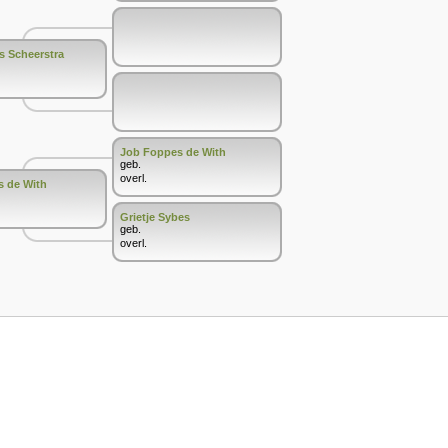
s Scheerstra
Job Foppes de With
geb.
overl.
s de With
Grietje Sybes
geb.
overl.