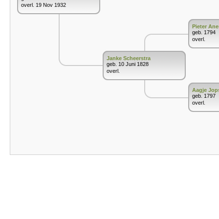
overl. 19 Nov 1932
Pieter Ane
geb. 1794
overl.
Janke Scheerstra
geb. 10 Juni 1828
overl.
Aagje Jop
geb. 1797
overl.