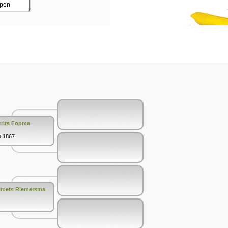
ppen
rrits Fopma
n 1867
Riemers Riemersma