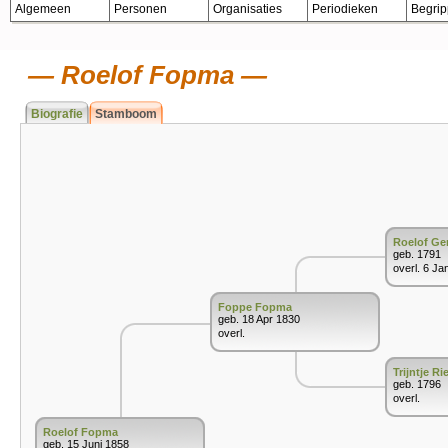
Algemeen
Personen
Organisaties
Periodieken
Begri
Roelof Fopma
Biografie
Stamboom
Roelof Ge
geb. 1791
overl. 6 Ja
Foppe Fopma
geb. 18 Apr 1830
overl.
Trijntje 
geb. 1796
overl.
Roelof Fopma
geb. 15 Juni 1858